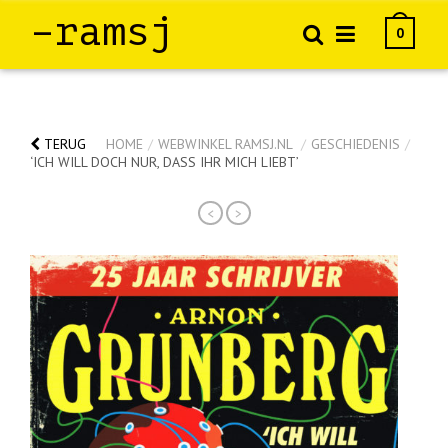
–ramsj
0
TERUG
HOME
/
WEBWINKEL RAMSJ.NL
/
GESCHIEDENIS
/
‘ICH WILL DOCH NUR, DASS IHR MICH LIEBT’
<
>