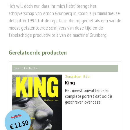
‘Ich will doch nur, dass ihr mich liebt’ brengt het
schrijverschap van Arnon Grunberg in kaart: zijn tumultueuze
debuut in 1994 tot de reputatie die hij geniet als een van de
meest getalenteerde schrijvers van deze tijd en de
fabelachtige productiviteit van de machine’ Grunberg.
Gerelateerde producten
geschiedenis
Jonathan Eig
King
Het meest omvattende en
complete portret dat ooit is
geschreven over deze
iconische figuur. De hoop die
O
orspr
onkelijke
Huidige
uitging van de 'I have a dream'-
29,99
€
prijs
prijs
toespraak van Martin Luther
12,50
was:
King en de tragiek van zijn
€
is: