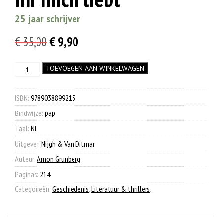
25 jaar schrijver
Oorspronkelijke
Huidige
€
35,00
€
9,90
prijs
prijs
'Ich
TOEVOEGEN AAN WINKELWAGEN
was:
is:
will
€ 35,00.
€ 9,90.
doch
nur,
ISBN:
9789038899213
.
dass
Bindwijze:
pap
ihr
mich
Taal:
NL
liebt'
Uitgever:
Nijgh & Van Ditmar
aantal
Auteur:
Arnon Grunberg
Paginas:
214
Categorieën:
Geschiedenis
,
Literatuur & thrillers
.