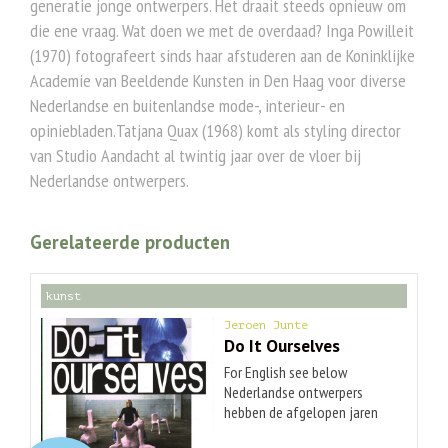
generatie jonge ontwerpers. Het draait steeds opnieuw om
die ene vraag. Wat doen we met de overdaad? Inga Powilleit
(1970) fotografeert sinds haar afstuderen aan de Koninklijke
Academie van Beeldende Kunsten in Den Haag voor diverse
Nederlandse en buitenlandse mode-, interieur- en
opiniebladen.Tatjana Quax (1968) komt als styling director
van Studio Aandacht al twintig jaar over de vloer bij
Nederlandse ontwerpers.
Gerelateerde producten
kunst
Jeroen Junte
Do It Ourselves
For English see below
Nederlandse ontwerpers
hebben de afgelopen jaren
een scherpe koerswijziging
O
orspr
onkelijke