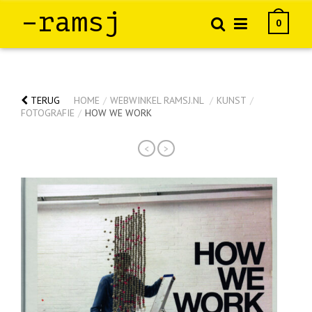
–ramsj
0
TERUG
HOME
/
WEBWINKEL RAMSJ.NL
/
KUNST
/
FOTOGRAFIE
/
HOW WE WORK
<
>