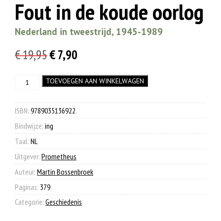
Fout in de koude oorlog
Nederland in tweestrijd, 1945-1989
Oorspronkelijke
Huidige
€
19,95
€
7,90
prijs
prijs
Fout
TOEVOEGEN AAN WINKELWAGEN
was:
is:
in
€ 19,95.
€ 7,90.
de
koude
ISBN:
9789035136922
.
oorlog
Bindwijze:
ing
aantal
Taal:
NL
Uitgever:
Prometheus
Auteur:
Martin Bossenbroek
Paginas:
379
Categorie:
Geschiedenis
.