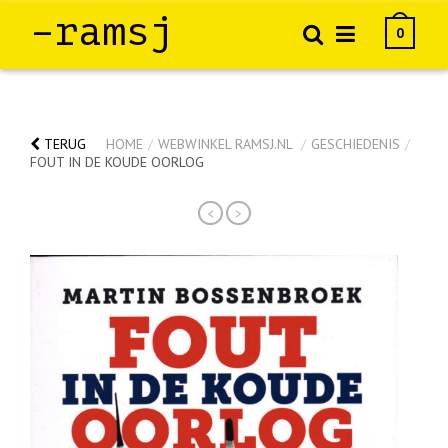
–ramsj
0
TERUG
HOME
/
WEBWINKEL RAMSJ.NL
/
GESCHIEDENIS
/
FOUT IN DE KOUDE OORLOG
<
>