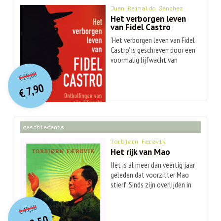
Juan Reinaldo Sánchez
Het verborgen leven
van Fidel Castro
‘Het verborgen leven van Fidel
Castro’ is geschreven door een
voormalig lijfwacht van
O
orspr
onkelijke
Huidige
Castro. Fidel Castro leefde als
20,00
€
een vorst met onder andere
prijs
prijs
7,90
een luxe plezierjacht, twintig
was:
€
is:
€ 20,00.
€ 7,90.
villa’s, waarvan een op een
privé-eiland en minnaressen
bij wie hij ten minste negen
geschiedenis
kinderen verwekte. Castro was
geobsedeerd door zijn
Torbjørn Færøvik
veiligheid en heeft maar
Het rijk van Mao
liefst 638 moordpogingen
Het is al meer dan veertig jaar
overleefd. Een onthullend
geleden dat voorzitter Mao
boek.
stierf. Sinds zijn overlijden in
1976 hebben we een
O
orspr
onkelijke
Huidige
duidelijker beeld gekregen van
49,50
€
prijs
prijs
wat er onder zijn bewind in