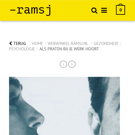
–ramsj
0
TERUG
HOME
/
WEBWINKEL RAMSJ.NL
/
GEZONDHEID
/
PSYCHOLOGIE
/
ALS PRATEN BIJ JE WERK HOORT
<
>