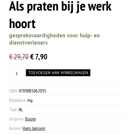
Als praten bij je werk
hoort
gespreksvaardigheden voor hulp- en
dienstverleners
Oorspronkelijke
Huidige
€
29,70
€
7,90
prijs
prijs
Als
TOEVOEGEN AAN WINKELWAGEN
was:
is:
praten
€ 29,70.
€ 7,90.
bij
je
ISBN:
9789085062035
.
werk
Bindwijze:
ing
hoort
aantal
Taal:
NL
Uitgever:
Boom
Auteur:
Hans Janssen