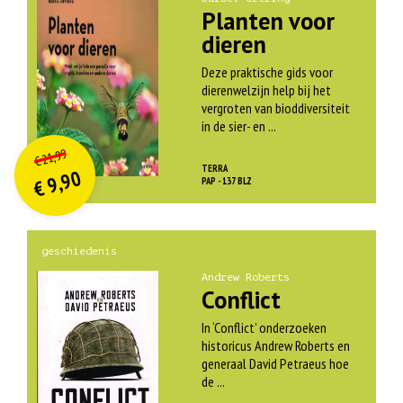
Planten voor
dieren
Deze praktische gids voor
dierenwelzijn help bij het
vergroten van bioddiversiteit
in de sier- en ...
O
orspr
onkelijke
Huidige
21,99
€
prijs
prijs
TERRA
9,90
was:
PAP - 137 BLZ
€
is:
€ 21,99.
€ 9,90.
geschiedenis
Andrew Roberts
Conflict
In ‘Conflict’ onderzoeken
historicus Andrew Roberts en
generaal David Petraeus hoe
de ...