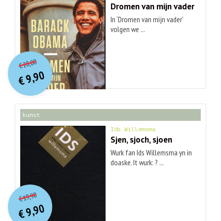
Dromen van mijn vader
In ‘Dromen van mijn vader’
volgen we ...
O
orspr
onkelijke
Huidige
20,00
€
prijs
prijs
9,90
was:
€
is:
€ 20,00.
€ 9,90.
kunst
Ids Willemsma
Sjen, sjoch, sjoen
Wurk fan Ids Willemsma yn in
doaske. It wurk: ? ...
O
orspr
onkelijke
Huidige
19,90
€
prijs
prijs
9,90
was:
€
is:
€ 19,90.
€ 9,90.