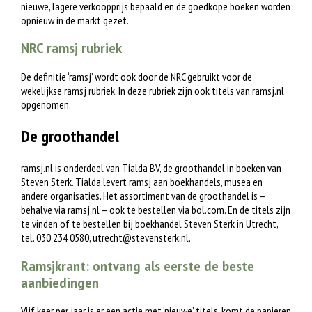
nieuwe, lagere verkoopprijs bepaald en de goedkope boeken worden
opnieuw in de markt gezet.
NRC ramsj rubriek
De definitie ‘ramsj’ wordt ook door de NRC gebruikt voor de
wekelijkse ramsj rubriek. In deze rubriek zijn ook titels van ramsj.nl
opgenomen.
De groothandel
ramsj.nl is onderdeel van Tialda BV, de groothandel in boeken van
Steven Sterk. Tialda levert ramsj aan boekhandels, musea en
andere organisaties. Het assortiment van de groothandel is –
behalve via ramsj.nl – ook te bestellen via bol.com. En de titels zijn
te vinden of te bestellen bij boekhandel Steven Sterk in Utrecht,
tel. 030 234 0580,
utrecht@stevensterk.nl
.
Ramsjkrant: ontvang als eerste de beste
aanbiedingen
Vijf keer per jaar is er een actie met ‘nieuwe’ titels, komt de papieren