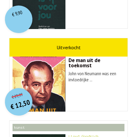
9,90
€
wetenschap
Ananyo Bhattachary
De man uit de
toekomst
John von Neumann was een
invloedrijke ...
O
orspr
onkelijke
Huidige
29,99
€
prijs
prijs
12,50
was:
€
is:
€ 29,99.
€ 12,50.
kunst
Lloyd Goodrich