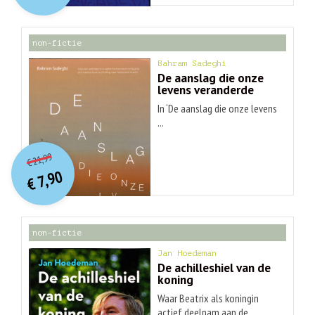
€ 30,99.
€ 9,90.
non-fictie
Bahram Sadeghi
De aanslag die onze
levens veranderde
In ‘De aanslag die onze levens
...
O
orspr
onkelijke
Huidige
21,99
€
prijs
prijs
7,90
was:
€
is:
€ 21,99.
€ 7,90.
non-fictie
Jan Hoedeman
De achilleshiel van de
koning
Waar Beatrix als koningin
actief deelnam aan de ...