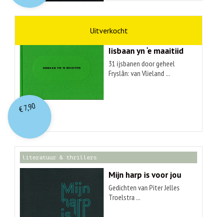
kunst
Hendrik Elings
Iisbaan yn ‘e maaitiid
31 ijsbanen door geheel
Fryslân: van Vlieland ...
7,90
€
literatuur & thrillers
Mijn harp is voor jou
Gedichten van Piter Jelles
Troelstra ...