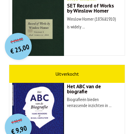
SET Record of Works
by Winslow Homer
Winslow Homer (1836â1910)
is widely ...
O
orspr
onkelijke
Huidige
250,00
€
prijs
prijs
25,00
was:
€
is:
€ 250,00.
€ 25,00.
non-fictie
Hans Renders
Het ABC van de
biografie
Biografieën bieden
verrassende inzichten in ...
O
orspr
onkelijke
Huidige
30,99
€
prijs
prijs
9,90
was:
€
is: