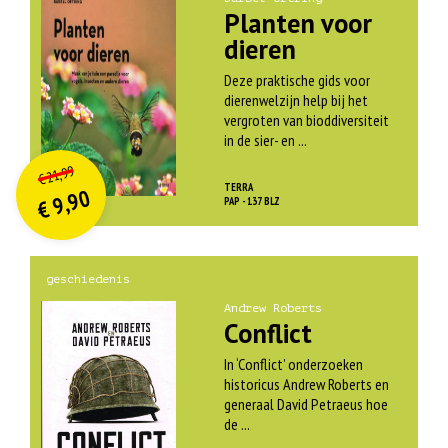
Planten voor
dieren
Deze praktische gids voor
dierenwelzijn help bij het
vergroten van bioddiversiteit
in de sier- en ...
O
orspr
onkelijke
Huidige
21,99
€
prijs
prijs
TERRA
9,90
was:
PAP - 137 BLZ
€
is:
€ 21,99.
€ 9,90.
geschiedenis
Andrew Roberts
Conflict
In ‘Conflict’ onderzoeken
historicus Andrew Roberts en
generaal David Petraeus hoe
de ...