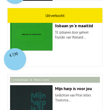
kunst
Hendrik Elings
Iisbaan yn ‘e maaitiid
31 ijsbanen door geheel
Fryslân: van Vlieland ...
7,90
€
literatuur & thrillers
Mijn harp is voor jou
Gedichten van Piter Jelles
Troelstra ...