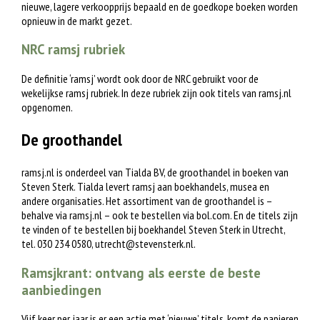
nieuwe, lagere verkoopprijs bepaald en de goedkope boeken worden
opnieuw in de markt gezet.
NRC ramsj rubriek
De definitie ‘ramsj’ wordt ook door de NRC gebruikt voor de
wekelijkse ramsj rubriek. In deze rubriek zijn ook titels van ramsj.nl
opgenomen.
De groothandel
ramsj.nl is onderdeel van Tialda BV, de groothandel in boeken van
Steven Sterk. Tialda levert ramsj aan boekhandels, musea en
andere organisaties. Het assortiment van de groothandel is –
behalve via ramsj.nl – ook te bestellen via bol.com. En de titels zijn
te vinden of te bestellen bij boekhandel Steven Sterk in Utrecht,
tel. 030 234 0580,
utrecht@stevensterk.nl
.
Ramsjkrant: ontvang als eerste de beste
aanbiedingen
Vijf keer per jaar is er een actie met ‘nieuwe’ titels, komt de papieren