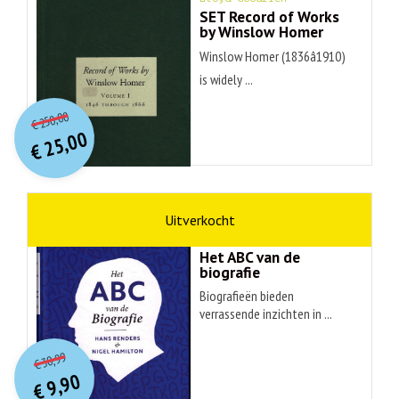
SET Record of Works
by Winslow Homer
Winslow Homer (1836â1910)
is widely ...
O
orspr
onkelijke
Huidige
250,00
€
prijs
prijs
25,00
was:
€
is:
€ 250,00.
€ 25,00.
non-fictie
Hans Renders
Het ABC van de
biografie
Biografieën bieden
verrassende inzichten in ...
O
orspr
onkelijke
Huidige
30,99
€
prijs
prijs
9,90
was:
€
is: