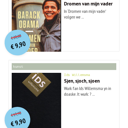
Dromen van mijn vader
In ‘Dromen van mijn vader’
volgen we ...
O
orspr
onkelijke
Huidige
20,00
€
prijs
prijs
9,90
was:
€
is:
€ 20,00.
€ 9,90.
kunst
Ids Willemsma
Sjen, sjoch, sjoen
Wurk fan Ids Willemsma yn in
doaske. It wurk: ? ...
O
orspr
onkelijke
Huidige
19,90
€
prijs
prijs
9,90
was:
€
is:
€ 19,90.
€ 9,90.