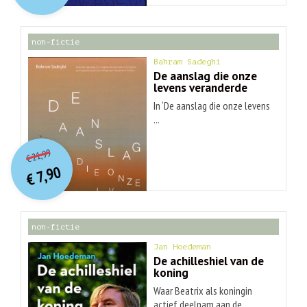
€ 30,99.
€ 9,90.
non-fictie
Bahram Sadeghi
De aanslag die onze
levens veranderde
In ‘De aanslag die onze levens
...
O
orspr
onkelijke
Huidige
21,99
€
prijs
prijs
7,90
was:
€
is:
€ 21,99.
€ 7,90.
non-fictie
Jan Hoedeman
De achilleshiel van de
koning
Waar Beatrix als koningin
actief deelnam aan de ...