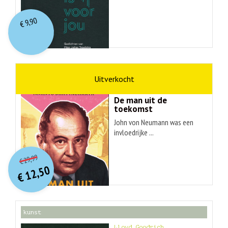
9,90
€
wetenschap
Ananyo Bhattachary
De man uit de
toekomst
John von Neumann was een
invloedrijke ...
O
orspr
onkelijke
Huidige
29,99
€
prijs
prijs
12,50
was:
€
is:
€ 29,99.
€ 12,50.
kunst
Lloyd Goodrich