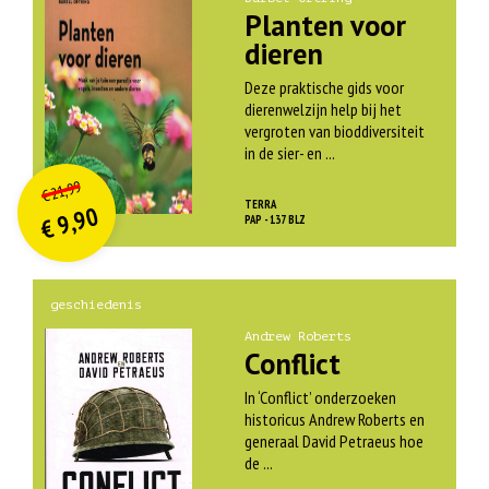
Planten voor
dieren
Deze praktische gids voor
dierenwelzijn help bij het
vergroten van bioddiversiteit
in de sier- en ...
O
orspr
onkelijke
Huidige
21,99
€
prijs
prijs
TERRA
9,90
was:
PAP - 137 BLZ
€
is:
€ 21,99.
€ 9,90.
geschiedenis
Andrew Roberts
Conflict
In ‘Conflict’ onderzoeken
historicus Andrew Roberts en
generaal David Petraeus hoe
de ...