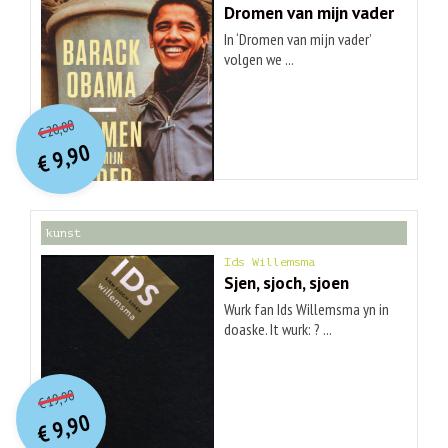
Dromen van mijn vader
In ‘Dromen van mijn vader’
volgen we ...
O
orspr
onkelijke
Huidige
20,00
€
prijs
prijs
9,90
was:
€
is:
€ 20,00.
€ 9,90.
kunst
Ids Willemsma
Sjen, sjoch, sjoen
Wurk fan Ids Willemsma yn in
doaske. It wurk: ? ...
O
orspr
onkelijke
Huidige
19,90
€
prijs
prijs
9,90
was:
€
is:
€ 19,90.
€ 9,90.