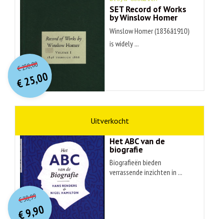
SET Record of Works
by Winslow Homer
Winslow Homer (1836â1910)
is widely ...
O
orspr
onkelijke
Huidige
250,00
€
prijs
prijs
25,00
was:
€
is:
€ 250,00.
€ 25,00.
non-fictie
Hans Renders
Het ABC van de
biografie
Biografieën bieden
verrassende inzichten in ...
O
orspr
onkelijke
Huidige
30,99
€
prijs
prijs
9,90
was:
€
is: