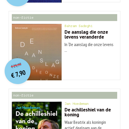
€ 30,99.
€ 9,90.
non-fictie
Bahram Sadeghi
De aanslag die onze
levens veranderde
In ‘De aanslag die onze levens
...
O
orspr
onkelijke
Huidige
21,99
€
prijs
prijs
7,90
was:
€
is:
€ 21,99.
€ 7,90.
non-fictie
Jan Hoedeman
De achilleshiel van de
koning
Waar Beatrix als koningin
actief deelnam aan de ...