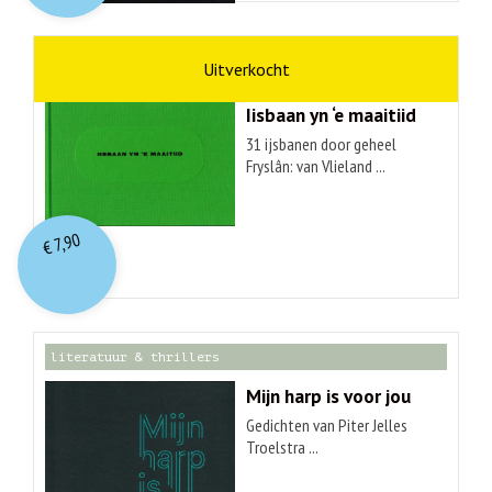
kunst
Hendrik Elings
Iisbaan yn ‘e maaitiid
31 ijsbanen door geheel
Fryslân: van Vlieland ...
7,90
€
literatuur & thrillers
Mijn harp is voor jou
Gedichten van Piter Jelles
Troelstra ...