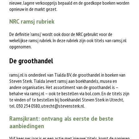
nieuwe, lagere verkoopprijs bepaald en de goedkope boeken worden
opnieuw in de markt gezet.
NRC ramsj rubriek
De definitie ‘ramsj’ wordt ook door de NRC gebruikt voor de
wekelijkse ramsj rubriek. In deze rubriek zijn ook titels van ramsj.nl
opgenomen.
De groothandel
ramsj.nl is onderdeel van Tialda BV, de groothandel in boeken van
Steven Sterk. Tialda levert ramsj aan boekhandels, musea en
andere organisaties. Het assortiment van de groothandel is –
behalve via ramsj.nl – ook te bestellen via bol.com. En de titels zijn
te vinden of te bestellen bij boekhandel Steven Sterk in Utrecht,
tel. 030 234 0580,
utrecht@stevensterk.nl
.
Ramsjkrant: ontvang als eerste de beste
aanbiedingen
Vijf keer per jaar is er een actie met ‘nieuwe’ titels, komt de papieren