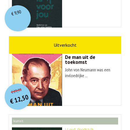
9,90
€
wetenschap
Ananyo Bhattachary
De man uit de
toekomst
John von Neumann was een
invloedrijke ...
O
orspr
onkelijke
Huidige
29,99
€
prijs
prijs
12,50
was:
€
is:
€ 29,99.
€ 12,50.
kunst
Lloyd Goodrich