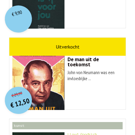
9,90
€
wetenschap
Ananyo Bhattachary
De man uit de
toekomst
John von Neumann was een
invloedrijke ...
O
orspr
onkelijke
Huidige
29,99
€
prijs
prijs
12,50
was:
€
is:
€ 29,99.
€ 12,50.
kunst
Lloyd Goodrich