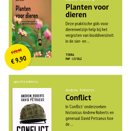
Planten voor
dieren
Deze praktische gids voor
dierenwelzijn help bij het
vergroten van bioddiversiteit
in de sier- en ...
O
orspr
onkelijke
Huidige
21,99
€
prijs
prijs
TERRA
9,90
was:
PAP - 137 BLZ
€
is:
€ 21,99.
€ 9,90.
geschiedenis
Andrew Roberts
Conflict
In ‘Conflict’ onderzoeken
historicus Andrew Roberts en
generaal David Petraeus hoe
de ...