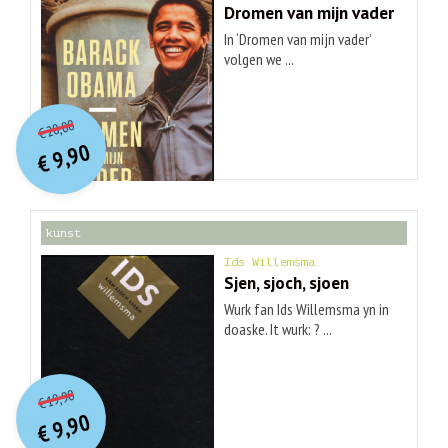
Dromen van mijn vader
In ‘Dromen van mijn vader’
volgen we ...
O
orspr
onkelijke
Huidige
20,00
€
prijs
prijs
9,90
was:
€
is:
€ 20,00.
€ 9,90.
kunst
Ids Willemsma
Sjen, sjoch, sjoen
Wurk fan Ids Willemsma yn in
doaske. It wurk: ? ...
O
orspr
onkelijke
Huidige
19,90
€
prijs
prijs
9,90
was:
€
is:
€ 19,90.
€ 9,90.