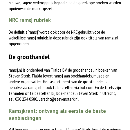
nieuwe, lagere verkoopprijs bepaald en de goedkope boeken worden
opnieuw in de markt gezet.
NRC ramsj rubriek
De definitie ‘ramsj’ wordt ook door de NRC gebruikt voor de
wekelijkse ramsj rubriek. In deze rubriek zijn ook titels van ramsj.nl
opgenomen.
De groothandel
ramsj.nl is onderdeel van Tialda BV, de groothandel in boeken van
Steven Sterk. Tialda levert ramsj aan boekhandels, musea en
andere organisaties. Het assortiment van de groothandel is –
behalve via ramsj.nl – ook te bestellen via bol.com. En de titels zijn
te vinden of te bestellen bij boekhandel Steven Sterk in Utrecht,
tel. 030 234 0580,
utrecht@stevensterk.nl
.
Ramsjkrant: ontvang als eerste de beste
aanbiedingen
Vijf keer per jaar is er een actie met ‘nieuwe’ titels, komt de papieren