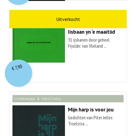
kunst
Hendrik Elings
Iisbaan yn ‘e maaitiid
31 ijsbanen door geheel
Fryslân: van Vlieland ...
7,90
€
literatuur & thrillers
Mijn harp is voor jou
Gedichten van Piter Jelles
Troelstra ...