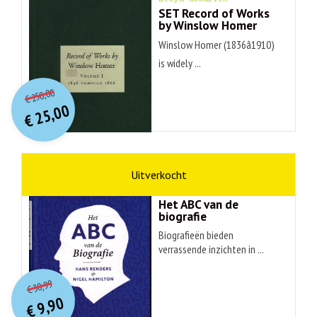
SET Record of Works
by Winslow Homer
Winslow Homer (1836â1910)
is widely ...
O
orspr
onkelijke
Huidige
250,00
€
prijs
prijs
25,00
was:
€
is:
€ 250,00.
€ 25,00.
non-fictie
Hans Renders
Het ABC van de
biografie
Biografieën bieden
verrassende inzichten in ...
O
orspr
onkelijke
Huidige
30,99
€
prijs
prijs
9,90
was:
€
is: