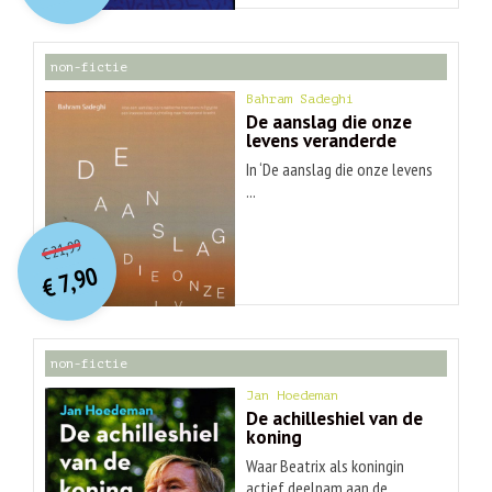
€ 30,99.
€ 9,90.
non-fictie
Bahram Sadeghi
De aanslag die onze
levens veranderde
In ‘De aanslag die onze levens
...
O
orspr
onkelijke
Huidige
21,99
€
prijs
prijs
7,90
was:
€
is:
€ 21,99.
€ 7,90.
non-fictie
Jan Hoedeman
De achilleshiel van de
koning
Waar Beatrix als koningin
actief deelnam aan de ...