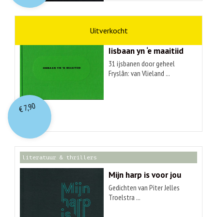
kunst
Hendrik Elings
Iisbaan yn ‘e maaitiid
31 ijsbanen door geheel
Fryslân: van Vlieland ...
7,90
€
literatuur & thrillers
Mijn harp is voor jou
Gedichten van Piter Jelles
Troelstra ...