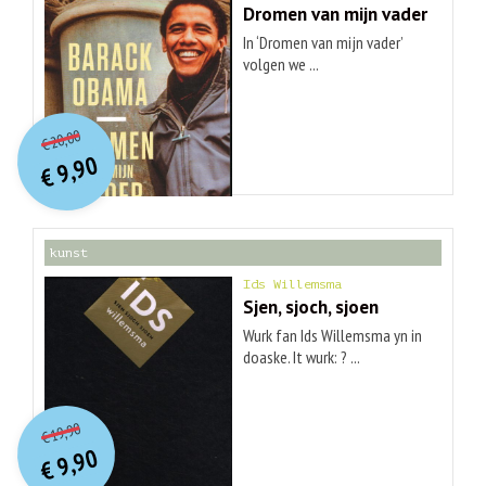
Dromen van mijn vader
In ‘Dromen van mijn vader’
volgen we ...
O
orspr
onkelijke
Huidige
20,00
€
prijs
prijs
9,90
was:
€
is:
€ 20,00.
€ 9,90.
kunst
Ids Willemsma
Sjen, sjoch, sjoen
Wurk fan Ids Willemsma yn in
doaske. It wurk: ? ...
O
orspr
onkelijke
Huidige
19,90
€
prijs
prijs
9,90
was:
€
is:
€ 19,90.
€ 9,90.