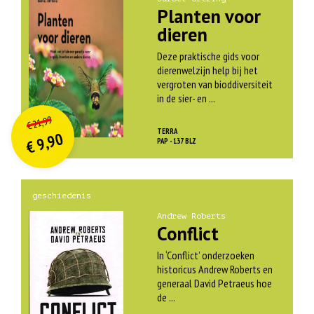
Planten voor
dieren
Deze praktische gids voor
dierenwelzijn help bij het
vergroten van bioddiversiteit
in de sier- en ...
O
orspr
onkelijke
Huidige
21,99
€
prijs
prijs
TERRA
9,90
was:
PAP - 137 BLZ
€
is:
€ 21,99.
€ 9,90.
geschiedenis
Andrew Roberts
Conflict
In ‘Conflict’ onderzoeken
historicus Andrew Roberts en
generaal David Petraeus hoe
de ...