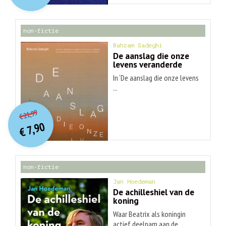
€ 30,99.
€ 9,90.
non-fictie
Bahram Sadeghi
De aanslag die onze
levens veranderde
In ‘De aanslag die onze levens
...
O
orspr
onkelijke
Huidige
21,99
€
prijs
prijs
7,90
was:
€
is:
€ 21,99.
€ 7,90.
non-fictie
Jan Hoedeman
De achilleshiel van de
koning
Waar Beatrix als koningin
actief deelnam aan de ...