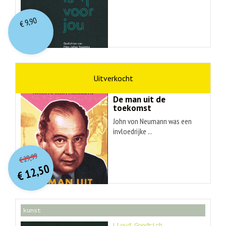
9,90
€
wetenschap
Ananyo Bhattachary
De man uit de
toekomst
John von Neumann was een
invloedrijke ...
O
orspr
onkelijke
Huidige
29,99
€
prijs
prijs
12,50
was:
€
is:
€ 29,99.
€ 12,50.
kunst
Lloyd Goodrich