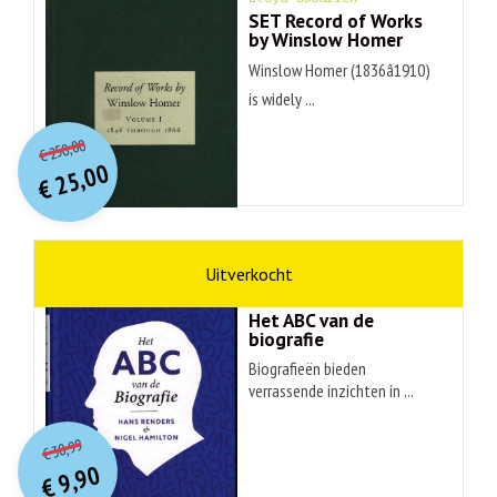
SET Record of Works
by Winslow Homer
Winslow Homer (1836â1910)
is widely ...
O
orspr
onkelijke
Huidige
250,00
€
prijs
prijs
25,00
was:
€
is:
€ 250,00.
€ 25,00.
non-fictie
Hans Renders
Het ABC van de
biografie
Biografieën bieden
verrassende inzichten in ...
O
orspr
onkelijke
Huidige
30,99
€
prijs
prijs
9,90
was:
€
is: