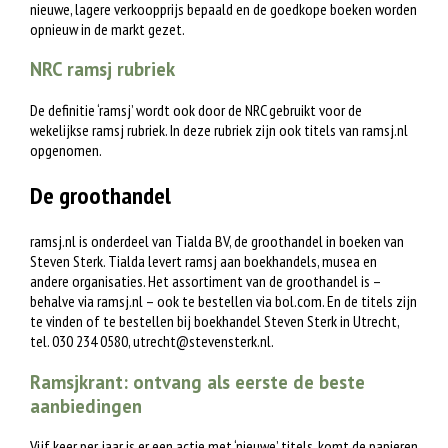
nieuwe, lagere verkoopprijs bepaald en de goedkope boeken worden
opnieuw in de markt gezet.
NRC ramsj rubriek
De definitie ‘ramsj’ wordt ook door de NRC gebruikt voor de
wekelijkse ramsj rubriek. In deze rubriek zijn ook titels van ramsj.nl
opgenomen.
De groothandel
ramsj.nl is onderdeel van Tialda BV, de groothandel in boeken van
Steven Sterk. Tialda levert ramsj aan boekhandels, musea en
andere organisaties. Het assortiment van de groothandel is –
behalve via ramsj.nl – ook te bestellen via bol.com. En de titels zijn
te vinden of te bestellen bij boekhandel Steven Sterk in Utrecht,
tel. 030 234 0580,
utrecht@stevensterk.nl
.
Ramsjkrant: ontvang als eerste de beste
aanbiedingen
Vijf keer per jaar is er een actie met ‘nieuwe’ titels, komt de papieren