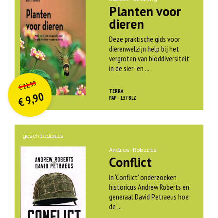
Planten voor
dieren
Deze praktische gids voor
dierenwelzijn help bij het
vergroten van bioddiversiteit
in de sier- en ...
O
orspr
onkelijke
Huidige
21,99
€
prijs
prijs
TERRA
9,90
was:
PAP - 137 BLZ
€
is:
€ 21,99.
€ 9,90.
geschiedenis
Andrew Roberts
Conflict
In ‘Conflict’ onderzoeken
historicus Andrew Roberts en
generaal David Petraeus hoe
de ...