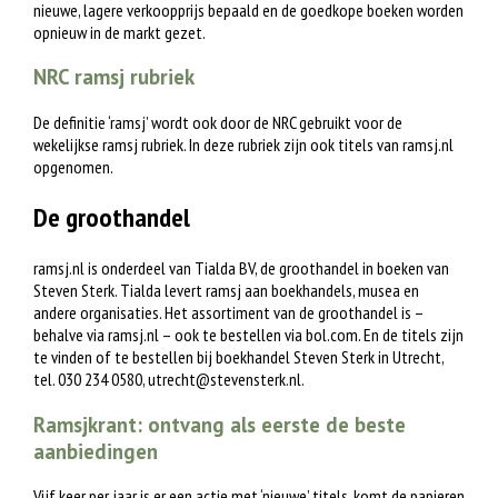
nieuwe, lagere verkoopprijs bepaald en de goedkope boeken worden
opnieuw in de markt gezet.
NRC ramsj rubriek
De definitie ‘ramsj’ wordt ook door de NRC gebruikt voor de
wekelijkse ramsj rubriek. In deze rubriek zijn ook titels van ramsj.nl
opgenomen.
De groothandel
ramsj.nl is onderdeel van Tialda BV, de groothandel in boeken van
Steven Sterk. Tialda levert ramsj aan boekhandels, musea en
andere organisaties. Het assortiment van de groothandel is –
behalve via ramsj.nl – ook te bestellen via bol.com. En de titels zijn
te vinden of te bestellen bij boekhandel Steven Sterk in Utrecht,
tel. 030 234 0580,
utrecht@stevensterk.nl
.
Ramsjkrant: ontvang als eerste de beste
aanbiedingen
Vijf keer per jaar is er een actie met ‘nieuwe’ titels, komt de papieren