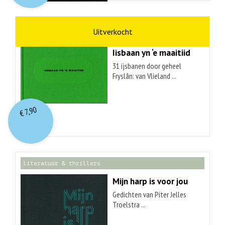
kunst
Hendrik Elings
Iisbaan yn ‘e maaitiid
31 ijsbanen door geheel
Fryslân: van Vlieland ...
7,90
€
literatuur & thrillers
Mijn harp is voor jou
Gedichten van Piter Jelles
Troelstra ...