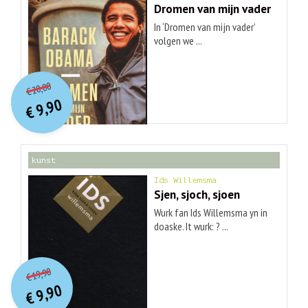
Dromen van mijn vader
In ‘Dromen van mijn vader’
volgen we ...
O
orspr
onkelijke
Huidige
20,00
€
prijs
prijs
9,90
was:
€
is:
€ 20,00.
€ 9,90.
kunst
Ids Willemsma
Sjen, sjoch, sjoen
Wurk fan Ids Willemsma yn in
doaske. It wurk: ? ...
O
orspr
onkelijke
Huidige
19,90
€
prijs
prijs
9,90
was:
€
is:
€ 19,90.
€ 9,90.