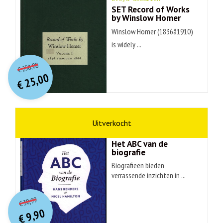
SET Record of Works
by Winslow Homer
Winslow Homer (1836â1910)
is widely ...
O
orspr
onkelijke
Huidige
250,00
€
prijs
prijs
25,00
was:
€
is:
€ 250,00.
€ 25,00.
non-fictie
Hans Renders
Het ABC van de
biografie
Biografieën bieden
verrassende inzichten in ...
O
orspr
onkelijke
Huidige
30,99
€
prijs
prijs
9,90
was:
€
is: