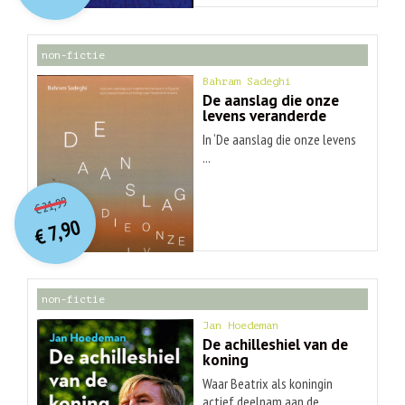
€ 30,99.
€ 9,90.
non-fictie
Bahram Sadeghi
De aanslag die onze
levens veranderde
In ‘De aanslag die onze levens
...
O
orspr
onkelijke
Huidige
21,99
€
prijs
prijs
7,90
was:
€
is:
€ 21,99.
€ 7,90.
non-fictie
Jan Hoedeman
De achilleshiel van de
koning
Waar Beatrix als koningin
actief deelnam aan de ...