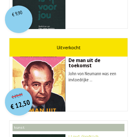
9,90
€
wetenschap
Ananyo Bhattachary
De man uit de
toekomst
John von Neumann was een
invloedrijke ...
O
orspr
onkelijke
Huidige
29,99
€
prijs
prijs
12,50
was:
€
is:
€ 29,99.
€ 12,50.
kunst
Lloyd Goodrich