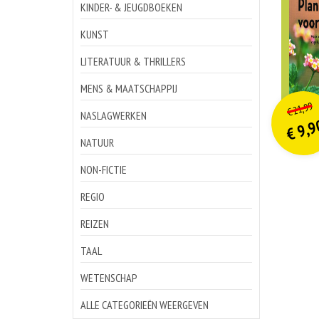
KINDER- & JEUGDBOEKEN
KUNST
LITERATUUR & THRILLERS
MENS & MAATSCHAPPIJ
o
Hu
21,99
€
p
p
NASLAGWERKEN
9,9
€
NATUUR
NON-FICTIE
REGIO
REIZEN
TAAL
WETENSCHAP
ALLE CATEGORIEËN WEERGEVEN