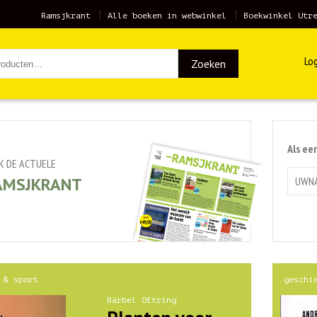
Ramsjkrant
Alle boeken in webwinkel
Boekwinkel Utr
Log
Zoeken
Als ee
JK DE ACTUELE
AMSJKRANT
 & sport
geschi
Bärbel Oftring