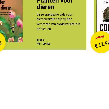
Planten voor
dieren
Deze praktische gids voor
dierenwelzijn help bij het
vergroten van bioddiversiteit in
de sier- en ...
O
orspr
nkelijke
o
on
idige
Hui
45,00
€
rijs
rijs
pri
pri
TERRA
12,5
0
was:
w
PAP - 137 BLZ
€
is:
is
€ 21,99.
€
€
€ 9,90.