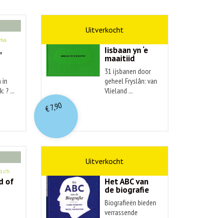
kunst
ma
Hendrik Elings
,
Iisbaan yn ‘e
maaitiid
31 ijsbanen door
 in
geheel Fryslân: van
: ? ...
Vlieland ...
7,90
€
non-fictie
ich
Hans Renders
d of
Het ABC van
de biografie
Biografieën bieden
verrassende