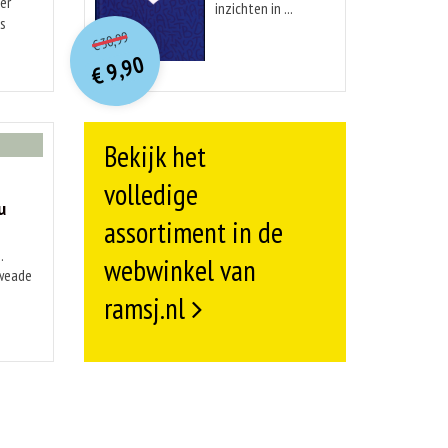
er
inzichten in ...
O
orspr
onkelijke
is
Huidige
30,99
€
prijs
prijs
9,90
was:
€
is:
€ 30,99.
€ 9,90.
Bekijk het
volledige
u
assortiment in de
.
webwinkel van
kweade
ramsj.nl