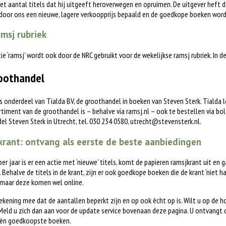
het aantal titels dat hij uitgeeft heroverwegen en opruimen. De uitgever heft d
 door ons een nieuwe, lagere verkoopprijs bepaald en de goedkope boeken word
msj rubriek
tie ‘ramsj’ wordt ook door de NRC gebruikt voor de wekelijkse ramsj rubriek. In 
oothandel
is onderdeel van Tialda BV, de groothandel in boeken van Steven Sterk. Tialda
timent van de groothandel is – behalve via ramsj.nl – ook te bestellen via bol.c
l Steven Sterk in Utrecht, tel. 030 234 0580,
utrecht@stevensterk.nl
.
rant: ontvang als eerste de beste aanbiedingen
 per jaar is er een actie met ‘nieuwe’ titels, komt de papieren ramsjkrant uit en 
. Behalve de titels in de krant, zijn er ook goedkope boeken die de krant ‘niet h
 maar deze komen wel online.
ekening mee dat de aantallen beperkt zijn en op ook ècht op is. Wilt u op de 
eld u zich dan aan voor de update service bovenaan deze pagina. U ontvangt 
èn goedkoopste boeken.