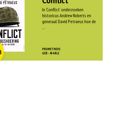
Conflict
In ‘Conflict’ onderzoeken
historicus Andrew Roberts en
generaal David Petraeus hoe de
...
O
rspr
kelijke
dige
js
js
PROMETHEUS
0
as:
GEB - 454 BLZ
:
 45,00.
 12,50.