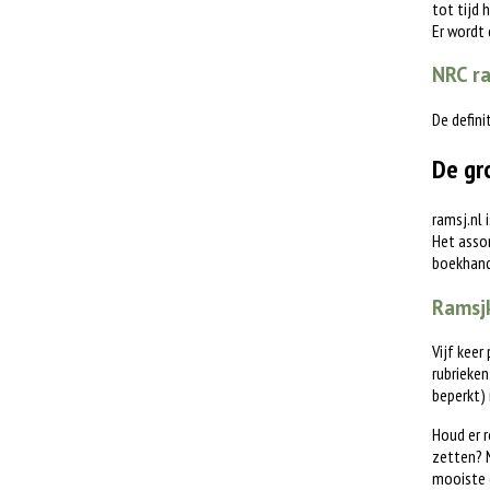
tot tijd 
Er wordt
NRC ra
De defini
De gr
ramsj.nl 
Het assor
boekhande
Ramsjk
Vijf keer
rubrieken
beperkt)
Houd er r
zetten? M
mooiste 