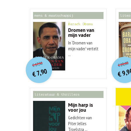
mens & maatschappij
liter
Barack Obama
Dromen van
mijn vader
In ‘Dromen van
mijn vader’ vertelt
...
o
O
orspr
onkelijke
Hu
Huidige
20,00
17,50
€
€
p
p
prijs
prijs
9,9
7,90
was:
€
€
is:
€ 17,50.
€ 7,90.
literatuur & thrillers
weten
Mijn harp is
voor jou
Gedichten van
Piter Jelles
Troelstra ...