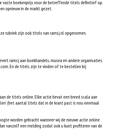
e vaste boekenprijs voor de betreffende titels definitief op.
en opnieuw in de markt gezet.
deze rubriek zijn ook titels van ramsj.nl opgenomen.
 levert ramsj aan boekhandels, musea en andere organisaties.
om. En de titels zijn te vinden of te bestellen bij
gaan de titels online. Elke actie bevat een breed scala aan
alen’ (het aantal titels dat in de krant past is nou eenmaal
hoogte worden gebracht wanneer wij de nieuwe actie online
dan vanzelf een melding zodat ook u kunt profiteren van de