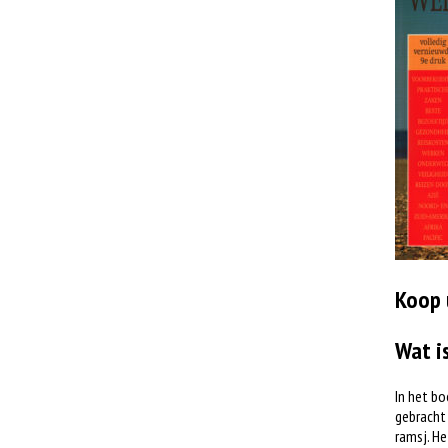
Koop 
Wat i
In het bo
gebracht 
ramsj. He