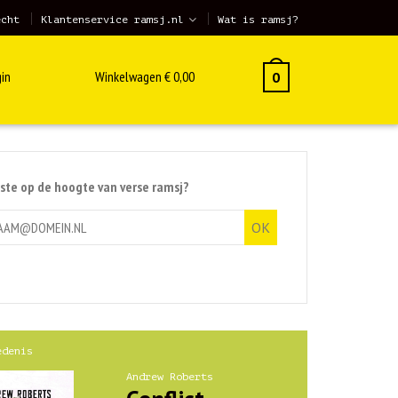
echt
Klantenservice ramsj.nl
Wat is ramsj?
in
Winkelwagen
€
0,00
0
rste op de hoogte van verse ramsj?
edenis
Andrew Roberts