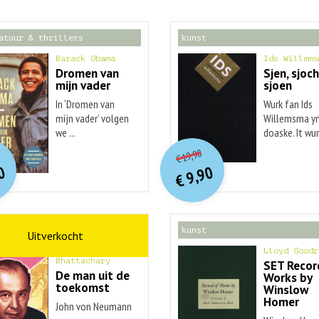
atuur & thrillers
kunst
Barack Obama
Ids Willems
Dromen van
Sjen, sjoch
mijn vader
sjoen
In ‘Dromen van
Wurk fan Ids
mijn vader’ volgen
Willemsma yn
we ...
doaske. It wurk
O
orspr
nkelijke
O
orspr
onkelijke
idige
Huidige
19,90
€
rijs
rijs
prijs
prijs
0
9,90
was:
was:
€
is:
is:
€ 20,00.
€ 19,90.
€ 9,90.
€ 9,90.
schap
kunst
Ananyo
Lloyd Goodr
Bhattachary
SET Recor
De man uit de
Works by
toekomst
Winslow
Homer
John von Neumann