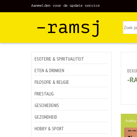
Aanmelden voor de update service
–ramsj
ESOTERIE & SPIRITUALITEIT
ETEN & DRINKEN
BEKI
-R
FILOSOFIE & RELIGIE
FRIESTALIG
GESCHIEDENIS
GEZONDHEID
hobby
HOBBY & SPORT