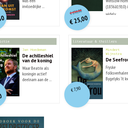
was een
Winslow Hom
O
orspr
onkelijke
O
orspr
nkelijke
invloedrijke ...
(1836â1910) 
Huidige
idige
250,00
€
prijs
prijs
widely ...
rijs
rijs
50
25,00
was:
was:
€
is:
is:
€ 250,00.
€ 25,00.
€ 29,99.
€ 12,50.
ictie
literatuur & thrillers
Jan Hoedeman
Mindert
Wijnstra
De achilleshiel
De Seefro
van de koning
Fryske
Waar Beatrix als
folksverhalen
koningin actief
Bygelyks ‘It 
deelnam aan de ...
O
orspr
nkelijke
...
idige
7,90
€
rijs
rijs
0
was:
is:
€ 19,99.
€ 7,90.