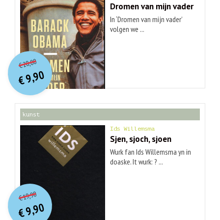
Dromen van mijn vader
In ‘Dromen van mijn vader’
volgen we ...
O
orspr
onkelijke
Huidige
20,00
€
prijs
prijs
9,90
was:
€
is:
€ 20,00.
€ 9,90.
kunst
Ids Willemsma
Sjen, sjoch, sjoen
Wurk fan Ids Willemsma yn in
doaske. It wurk: ? ...
O
orspr
onkelijke
Huidige
19,90
€
prijs
prijs
9,90
was:
€
is:
€ 19,90.
€ 9,90.