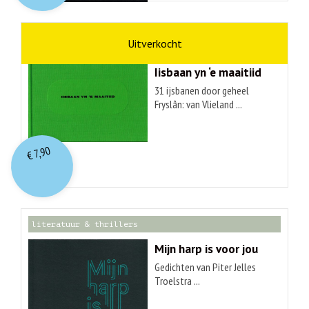
kunst
Hendrik Elings
Iisbaan yn ‘e maaitiid
31 ijsbanen door geheel
Fryslân: van Vlieland ...
7,90
€
literatuur & thrillers
Mijn harp is voor jou
Gedichten van Piter Jelles
Troelstra ...