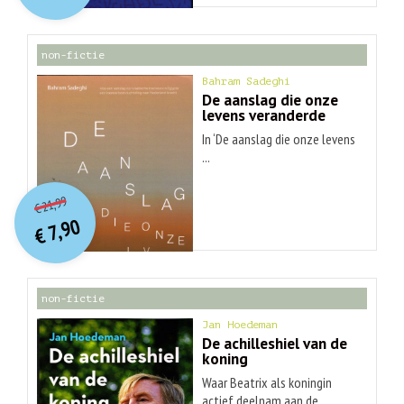
€ 30,99.
€ 9,90.
non-fictie
Bahram Sadeghi
De aanslag die onze
levens veranderde
In ‘De aanslag die onze levens
...
O
orspr
onkelijke
Huidige
21,99
€
prijs
prijs
7,90
was:
€
is:
€ 21,99.
€ 7,90.
non-fictie
Jan Hoedeman
De achilleshiel van de
koning
Waar Beatrix als koningin
actief deelnam aan de ...