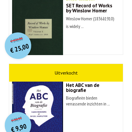
SET Record of Works
by Winslow Homer
Winslow Homer (1836â1910)
is widely ...
O
orspr
onkelijke
Huidige
250,00
€
prijs
prijs
25,00
was:
€
is:
€ 250,00.
€ 25,00.
non-fictie
Hans Renders
Het ABC van de
biografie
Biografieën bieden
verrassende inzichten in ...
O
orspr
onkelijke
Huidige
30,99
€
prijs
prijs
9,90
was:
€
is: