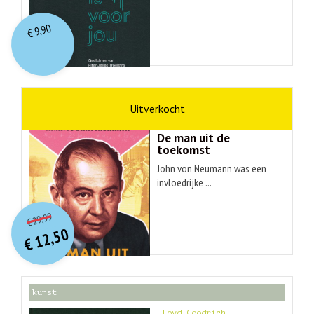
9,90
€
wetenschap
Ananyo Bhattachary
De man uit de
toekomst
John von Neumann was een
invloedrijke ...
O
orspr
onkelijke
Huidige
29,99
€
prijs
prijs
12,50
was:
€
is:
€ 29,99.
€ 12,50.
kunst
Lloyd Goodrich