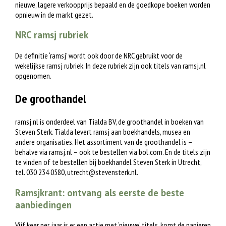
nieuwe, lagere verkoopprijs bepaald en de goedkope boeken worden
opnieuw in de markt gezet.
NRC ramsj rubriek
De definitie ‘ramsj’ wordt ook door de NRC gebruikt voor de
wekelijkse ramsj rubriek. In deze rubriek zijn ook titels van ramsj.nl
opgenomen.
De groothandel
ramsj.nl is onderdeel van Tialda BV, de groothandel in boeken van
Steven Sterk. Tialda levert ramsj aan boekhandels, musea en
andere organisaties. Het assortiment van de groothandel is –
behalve via ramsj.nl – ook te bestellen via bol.com. En de titels zijn
te vinden of te bestellen bij boekhandel Steven Sterk in Utrecht,
tel. 030 234 0580,
utrecht@stevensterk.nl
.
Ramsjkrant: ontvang als eerste de beste
aanbiedingen
Vijf keer per jaar is er een actie met ‘nieuwe’ titels, komt de papieren