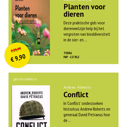
Planten voor
dieren
Deze praktische gids voor
dierenwelzijn help bij het
vergroten van bioddiversiteit
in de sier- en ...
O
orspr
onkelijke
Huidige
21,99
€
prijs
prijs
TERRA
9,90
was:
PAP - 137 BLZ
€
is:
€ 21,99.
€ 9,90.
geschiedenis
Andrew Roberts
Conflict
In ‘Conflict’ onderzoeken
historicus Andrew Roberts en
generaal David Petraeus hoe
de ...