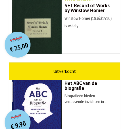
SET Record of Works
by Winslow Homer
Winslow Homer (1836â1910)
is widely ...
O
orspr
onkelijke
Huidige
250,00
€
prijs
prijs
25,00
was:
€
is:
€ 250,00.
€ 25,00.
non-fictie
Hans Renders
Het ABC van de
biografie
Biografieën bieden
verrassende inzichten in ...
O
orspr
onkelijke
Huidige
30,99
€
prijs
prijs
9,90
was:
€
is: