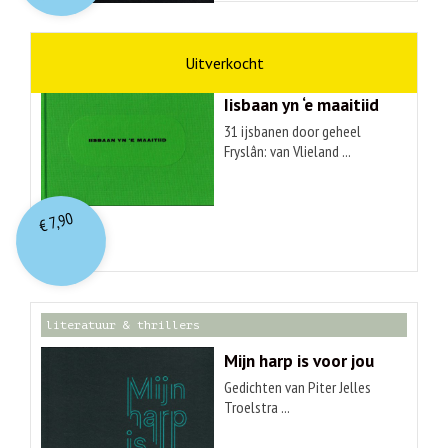
kunst
Hendrik Elings
Iisbaan yn ‘e maaitiid
31 ijsbanen door geheel
Fryslân: van Vlieland ...
7,90
€
literatuur & thrillers
Mijn harp is voor jou
Gedichten van Piter Jelles
Troelstra ...