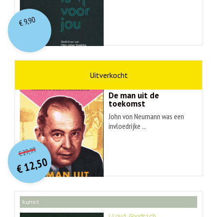
9,90
€
wetenschap
Ananyo Bhattachary
De man uit de
toekomst
John von Neumann was een
invloedrijke ...
O
orspr
onkelijke
Huidige
29,99
€
prijs
prijs
12,50
was:
€
is:
€ 29,99.
€ 12,50.
kunst
Lloyd Goodrich