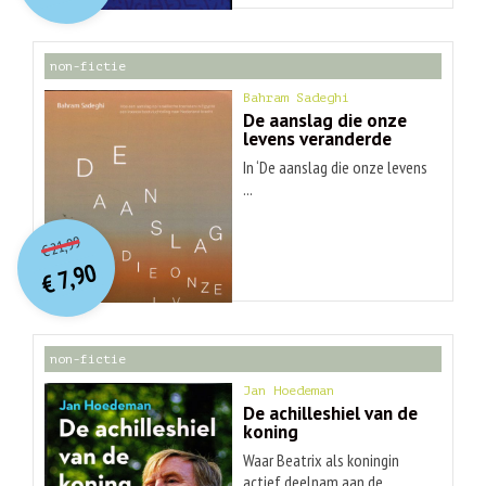
€ 30,99.
€ 9,90.
non-fictie
Bahram Sadeghi
De aanslag die onze
levens veranderde
In ‘De aanslag die onze levens
...
O
orspr
onkelijke
Huidige
21,99
€
prijs
prijs
7,90
was:
€
is:
€ 21,99.
€ 7,90.
non-fictie
Jan Hoedeman
De achilleshiel van de
koning
Waar Beatrix als koningin
actief deelnam aan de ...