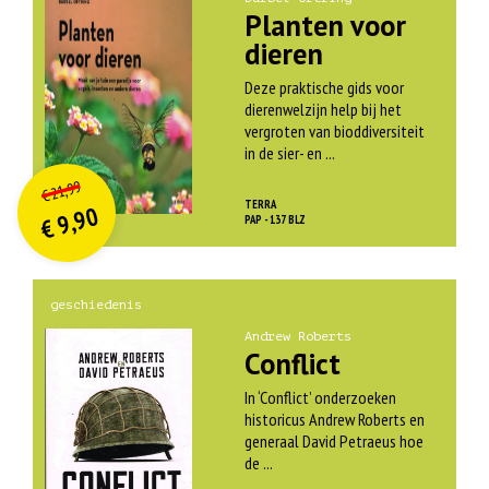
Planten voor
dieren
Deze praktische gids voor
dierenwelzijn help bij het
vergroten van bioddiversiteit
in de sier- en ...
O
orspr
onkelijke
Huidige
21,99
€
prijs
prijs
TERRA
9,90
was:
PAP - 137 BLZ
€
is:
€ 21,99.
€ 9,90.
geschiedenis
Andrew Roberts
Conflict
In ‘Conflict’ onderzoeken
historicus Andrew Roberts en
generaal David Petraeus hoe
de ...