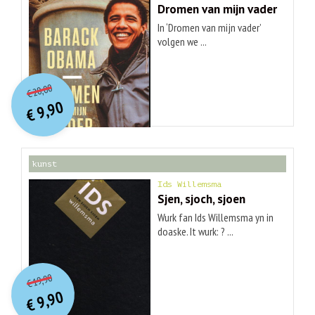
Dromen van mijn vader
In ‘Dromen van mijn vader’
volgen we ...
O
orspr
onkelijke
Huidige
20,00
€
prijs
prijs
9,90
was:
€
is:
€ 20,00.
€ 9,90.
kunst
Ids Willemsma
Sjen, sjoch, sjoen
Wurk fan Ids Willemsma yn in
doaske. It wurk: ? ...
O
orspr
onkelijke
Huidige
19,90
€
prijs
prijs
9,90
was:
€
is:
€ 19,90.
€ 9,90.