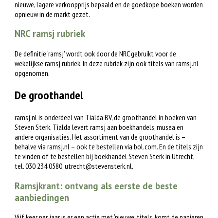
nieuwe, lagere verkoopprijs bepaald en de goedkope boeken worden
opnieuw in de markt gezet.
NRC ramsj rubriek
De definitie ‘ramsj’ wordt ook door de NRC gebruikt voor de
wekelijkse ramsj rubriek. In deze rubriek zijn ook titels van ramsj.nl
opgenomen.
De groothandel
ramsj.nl is onderdeel van Tialda BV, de groothandel in boeken van
Steven Sterk. Tialda levert ramsj aan boekhandels, musea en
andere organisaties. Het assortiment van de groothandel is –
behalve via ramsj.nl – ook te bestellen via bol.com. En de titels zijn
te vinden of te bestellen bij boekhandel Steven Sterk in Utrecht,
tel. 030 234 0580,
utrecht@stevensterk.nl
.
Ramsjkrant: ontvang als eerste de beste
aanbiedingen
Vijf keer per jaar is er een actie met ‘nieuwe’ titels, komt de papieren