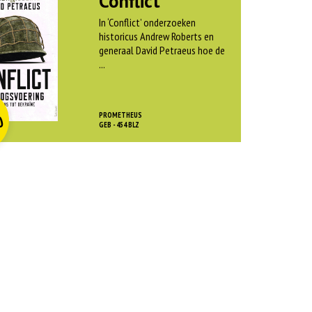
Conflict
In ‘Conflict’ onderzoeken
historicus Andrew Roberts en
generaal David Petraeus hoe de
...
O
rspr
kelijke
dige
js
js
PROMETHEUS
0
as:
GEB - 454 BLZ
:
 45,00.
 12,50.