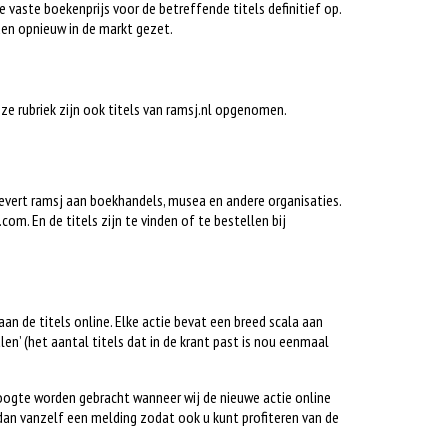
e vaste boekenprijs voor de betreffende titels definitief op.
en opnieuw in de markt gezet.
deze rubriek zijn ook titels van ramsj.nl opgenomen.
 levert ramsj aan boekhandels, musea en andere organisaties.
om. En de titels zijn te vinden of te bestellen bij
gaan de titels online. Elke actie bevat een breed scala aan
alen’ (het aantal titels dat in de krant past is nou eenmaal
hoogte worden gebracht wanneer wij de nieuwe actie online
dan vanzelf een melding zodat ook u kunt profiteren van de