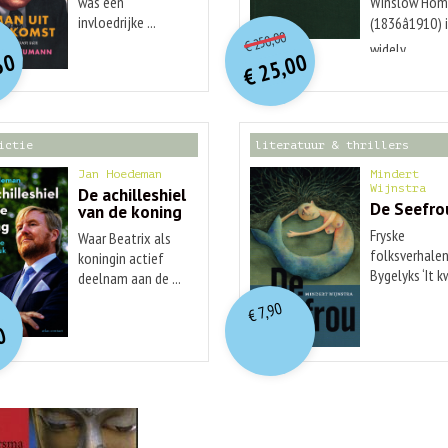
was een
Winslow Hom
O
orspr
onkelijke
O
orspr
nkelijke
invloedrijke ...
(1836â1910) 
Huidige
idige
250,00
€
prijs
prijs
widely ...
rijs
rijs
50
25,00
was:
was:
€
is:
is:
€ 250,00.
€ 25,00.
€ 29,99.
€ 12,50.
ictie
literatuur & thrillers
Jan Hoedeman
Mindert
Wijnstra
De achilleshiel
De Seefro
van de koning
Fryske
Waar Beatrix als
folksverhalen
koningin actief
Bygelyks ‘It 
deelnam aan de ...
O
orspr
nkelijke
...
idige
7,90
€
rijs
rijs
0
was:
is:
€ 19,99.
€ 7,90.