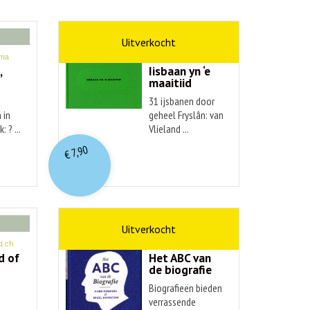
kunst
ma
Hendrik Elings
,
Iisbaan yn ‘e
maaitiid
31 ijsbanen door
 in
geheel Fryslân: van
: ? ...
Vlieland ...
7,90
€
non-fictie
ich
Hans Renders
d of
Het ABC van
de biografie
Biografieën bieden
verrassende