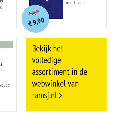
er
inzichten in ...
O
orspr
onkelijke
is
Huidige
30,99
€
prijs
prijs
9,90
was:
€
is:
€ 30,99.
€ 9,90.
Bekijk het
volledige
u
assortiment in de
.
webwinkel van
kweade
ramsj.nl