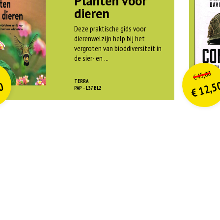
Planten voor
dieren
Deze praktische gids voor
dierenwelzijn help bij het
vergroten van bioddiversiteit in
de sier- en ...
O
orspr
nkelijke
o
on
idige
Hui
45,00
€
rijs
rijs
pri
pri
TERRA
12,5
0
was:
w
PAP - 137 BLZ
€
is:
is
€ 21,99.
€
€
€ 9,90.