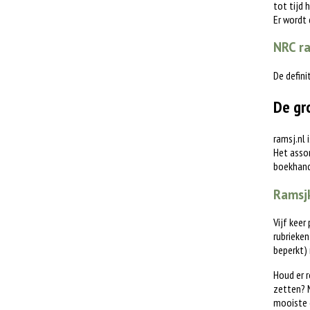
tot tijd 
Er wordt
NRC ra
De defini
De gr
ramsj.nl 
Het assor
boekhande
Ramsjk
Vijf keer
rubrieken
beperkt)
Houd er r
zetten? M
mooiste 