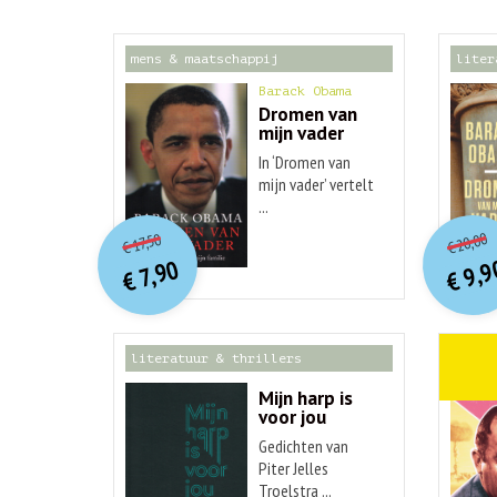
mens & maatschappij
liter
Barack Obama
Dromen van
mijn vader
In ‘Dromen van
mijn vader’ vertelt
...
o
O
orspr
onkelijke
Hu
Huidige
20,00
17,50
€
€
p
p
prijs
prijs
9,9
7,90
was:
€
€
is:
€ 17,50.
€ 7,90.
literatuur & thrillers
weten
Mijn harp is
voor jou
Gedichten van
Piter Jelles
Troelstra ...