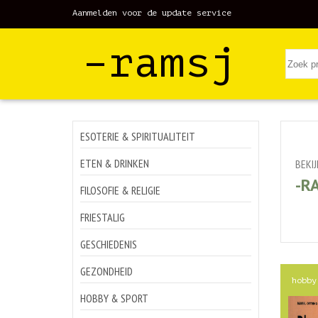
Aanmelden voor de update service
–ramsj
ESOTERIE & SPIRITUALITEIT
ETEN & DRINKEN
BEKI
-R
FILOSOFIE & RELIGIE
FRIESTALIG
GESCHIEDENIS
GEZONDHEID
hobby
HOBBY & SPORT