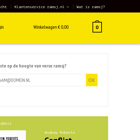
echt
Klantenservice ramsj.nl
Wat is ramsj?
in
Winkelwagen
€
0,00
0
rste op de hoogte van verse ramsj?
edenis
Andrew Roberts