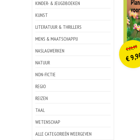
KINDER- & JEUGDBOEKEN
KUNST
LITERATUUR & THRILLERS
MENS & MAATSCHAPPIJ
o
Hu
21,99
€
p
p
NASLAGWERKEN
9,9
€
NATUUR
NON-FICTIE
REGIO
REIZEN
TAAL
WETENSCHAP
ALLE CATEGORIEËN WEERGEVEN