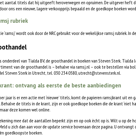
het aantal titels dat hij uitgeeft heroverwegen en opruimen. De uitgever heft d
 door ons een nieuwe, lagere verkoopprijs bepaald en de goedkope boeken word
msj rubriek
tie ‘ramsj’ wordt ook door de NRC gebruikt voor de wekelijkse ramsj rubriek. In 
oothandel
is onderdeel van Tialda BV, de groothandel in boeken van Steven Sterk. Tialda
timent van de groothandel is – behalve via ramsj.nl – ook te bestellen via bol.c
l Steven Sterk in Utrecht, tel. 030 234 0580,
utrecht@stevensterk.nl
.
rant: ontvang als eerste de beste aanbiedingen
 per jaar is er een actie met ‘nieuwe’ titels, komt de papieren ramsjkrant uit en 
. Behalve de titels in de krant, zijn er ook goedkope boeken die de krant ‘niet h
 maar deze komen wel online.
ekening mee dat de aantallen beperkt zijn en op ook ècht op is. Wilt u op de 
eld u zich dan aan voor de update service bovenaan deze pagina. U ontvangt 
èn goedkoopste boeken.