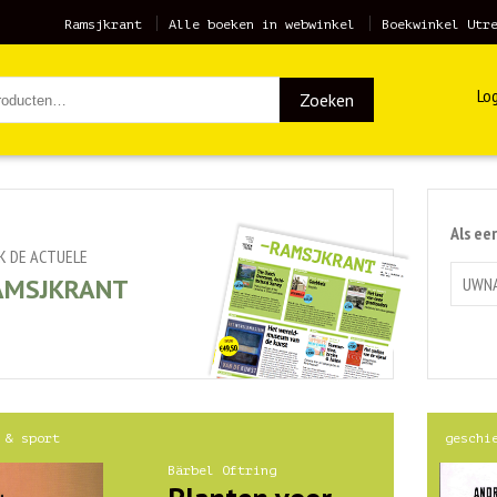
Ramsjkrant
Alle boeken in webwinkel
Boekwinkel Utr
Log
Zoeken
Als ee
JK DE ACTUELE
AMSJKRANT
 & sport
geschi
Bärbel Oftring