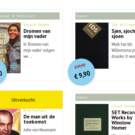
atuur & thrillers
kunst
Barack Obama
Ids Willems
Dromen van
Sjen, sjoch
mijn vader
sjoen
In ‘Dromen van
Wurk fan Ids
mijn vader’ volgen
Willemsma yn
we ...
doaske. It wurk
O
orspr
nkelijke
O
orspr
onkelijke
idige
Huidige
19,90
€
rijs
rijs
prijs
prijs
0
9,90
was:
was:
€
is:
is:
€ 20,00.
€ 19,90.
€ 9,90.
€ 9,90.
schap
kunst
Ananyo
Lloyd Goodr
Bhattachary
SET Recor
De man uit de
Works by
toekomst
Winslow
Homer
John von Neumann