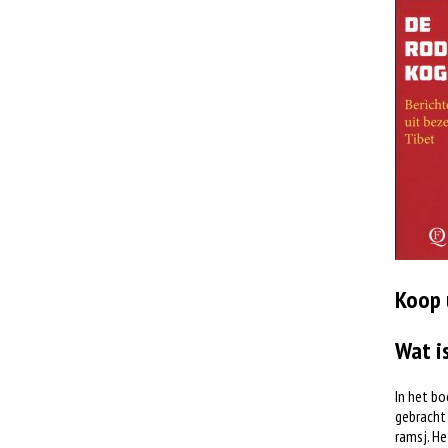
Koop 
Wat i
In het bo
gebracht 
ramsj. He