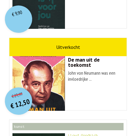
9,90
€
wetenschap
Ananyo Bhattachary
De man uit de
toekomst
John von Neumann was een
invloedrijke ...
O
orspr
onkelijke
Huidige
29,99
€
prijs
prijs
12,50
was:
€
is:
€ 29,99.
€ 12,50.
kunst
Lloyd Goodrich