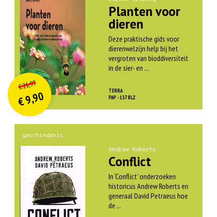
Planten voor
dieren
Deze praktische gids voor
dierenwelzijn help bij het
vergroten van bioddiversiteit
in de sier- en ...
O
orspr
onkelijke
Huidige
21,99
€
prijs
prijs
TERRA
9,90
was:
PAP - 137 BLZ
€
is:
€ 21,99.
€ 9,90.
geschiedenis
Andrew Roberts
Conflict
In ‘Conflict’ onderzoeken
historicus Andrew Roberts en
generaal David Petraeus hoe
de ...