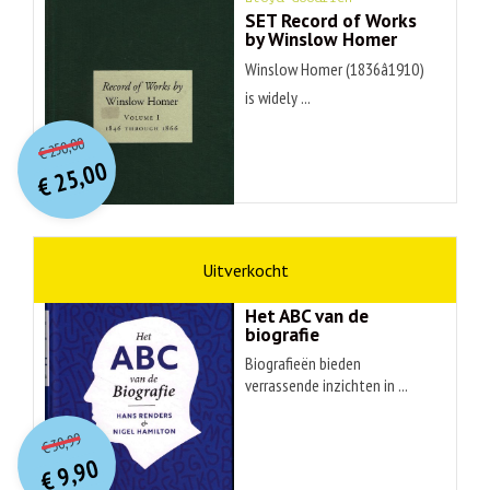
SET Record of Works
by Winslow Homer
Winslow Homer (1836â1910)
is widely ...
O
orspr
onkelijke
Huidige
250,00
€
prijs
prijs
25,00
was:
€
is:
€ 250,00.
€ 25,00.
non-fictie
Hans Renders
Het ABC van de
biografie
Biografieën bieden
verrassende inzichten in ...
O
orspr
onkelijke
Huidige
30,99
€
prijs
prijs
9,90
was:
€
is: