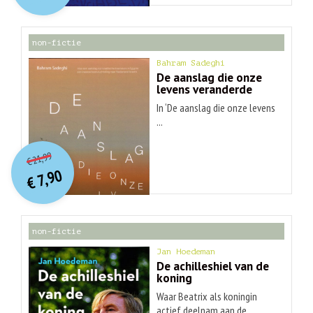
€ 30,99.
€ 9,90.
non-fictie
Bahram Sadeghi
De aanslag die onze
levens veranderde
In ‘De aanslag die onze levens
...
O
orspr
onkelijke
Huidige
21,99
€
prijs
prijs
7,90
was:
€
is:
€ 21,99.
€ 7,90.
non-fictie
Jan Hoedeman
De achilleshiel van de
koning
Waar Beatrix als koningin
actief deelnam aan de ...