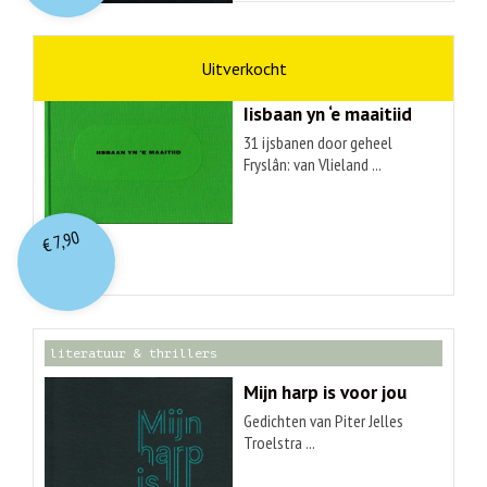
kunst
Hendrik Elings
Iisbaan yn ‘e maaitiid
31 ijsbanen door geheel
Fryslân: van Vlieland ...
7,90
€
literatuur & thrillers
Mijn harp is voor jou
Gedichten van Piter Jelles
Troelstra ...