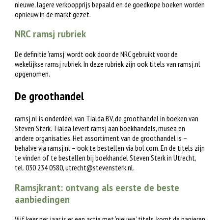
nieuwe, lagere verkoopprijs bepaald en de goedkope boeken worden
opnieuw in de markt gezet.
NRC ramsj rubriek
De definitie ‘ramsj’ wordt ook door de NRC gebruikt voor de
wekelijkse ramsj rubriek. In deze rubriek zijn ook titels van ramsj.nl
opgenomen.
De groothandel
ramsj.nl is onderdeel van Tialda BV, de groothandel in boeken van
Steven Sterk. Tialda levert ramsj aan boekhandels, musea en
andere organisaties. Het assortiment van de groothandel is –
behalve via ramsj.nl – ook te bestellen via bol.com. En de titels zijn
te vinden of te bestellen bij boekhandel Steven Sterk in Utrecht,
tel. 030 234 0580,
utrecht@stevensterk.nl
.
Ramsjkrant: ontvang als eerste de beste
aanbiedingen
Vijf keer per jaar is er een actie met ‘nieuwe’ titels, komt de papieren