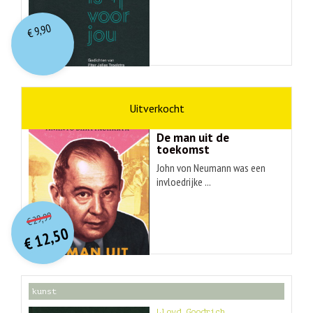
9,90
€
wetenschap
Ananyo Bhattachary
De man uit de
toekomst
John von Neumann was een
invloedrijke ...
O
orspr
onkelijke
Huidige
29,99
€
prijs
prijs
12,50
was:
€
is:
€ 29,99.
€ 12,50.
kunst
Lloyd Goodrich