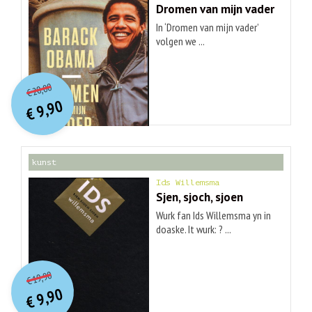
Dromen van mijn vader
In ‘Dromen van mijn vader’
volgen we ...
O
orspr
onkelijke
Huidige
20,00
€
prijs
prijs
9,90
was:
€
is:
€ 20,00.
€ 9,90.
kunst
Ids Willemsma
Sjen, sjoch, sjoen
Wurk fan Ids Willemsma yn in
doaske. It wurk: ? ...
O
orspr
onkelijke
Huidige
19,90
€
prijs
prijs
9,90
was:
€
is:
€ 19,90.
€ 9,90.