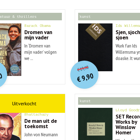
atuur & thrillers
kunst
Barack Obama
Ids Willems
Dromen van
Sjen, sjoch
mijn vader
sjoen
In ‘Dromen van
Wurk fan Ids
mijn vader’ volgen
Willemsma yn
we ...
doaske. It wurk
O
orspr
nkelijke
O
orspr
onkelijke
idige
Huidige
19,90
€
rijs
rijs
prijs
prijs
0
9,90
was:
was:
€
is:
is:
€ 20,00.
€ 19,90.
€ 9,90.
€ 9,90.
schap
kunst
Ananyo
Lloyd Goodr
Bhattachary
SET Recor
De man uit de
Works by
toekomst
Winslow
Homer
John von Neumann