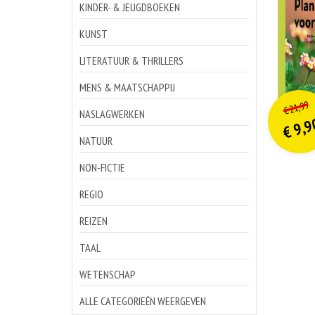
KINDER- & JEUGDBOEKEN
KUNST
LITERATUUR & THRILLERS
MENS & MAATSCHAPPIJ
o
Hu
21,99
€
p
p
NASLAGWERKEN
9,9
€
NATUUR
NON-FICTIE
REGIO
REIZEN
TAAL
WETENSCHAP
ALLE CATEGORIEËN WEERGEVEN