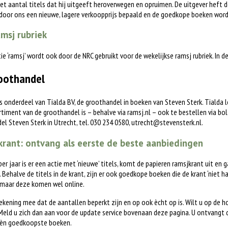
het aantal titels dat hij uitgeeft heroverwegen en opruimen. De uitgever heft d
 door ons een nieuwe, lagere verkoopprijs bepaald en de goedkope boeken word
msj rubriek
tie ‘ramsj’ wordt ook door de NRC gebruikt voor de wekelijkse ramsj rubriek. In 
oothandel
is onderdeel van Tialda BV, de groothandel in boeken van Steven Sterk. Tialda
timent van de groothandel is – behalve via ramsj.nl – ook te bestellen via bol.c
l Steven Sterk in Utrecht, tel. 030 234 0580,
utrecht@stevensterk.nl
.
rant: ontvang als eerste de beste aanbiedingen
 per jaar is er een actie met ‘nieuwe’ titels, komt de papieren ramsjkrant uit en 
. Behalve de titels in de krant, zijn er ook goedkope boeken die de krant ‘niet h
 maar deze komen wel online.
ekening mee dat de aantallen beperkt zijn en op ook ècht op is. Wilt u op de 
eld u zich dan aan voor de update service bovenaan deze pagina. U ontvangt 
èn goedkoopste boeken.