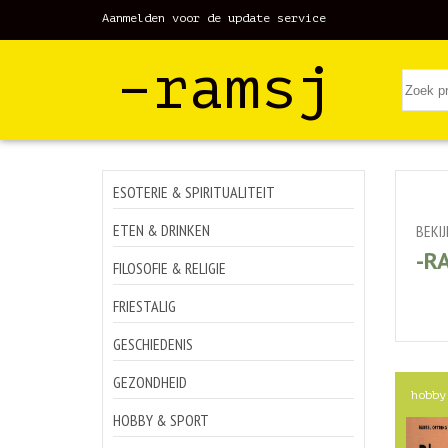
Aanmelden voor de update service
–ramsj
ESOTERIE & SPIRITUALITEIT
ETEN & DRINKEN
BEKI
-R
FILOSOFIE & RELIGIE
FRIESTALIG
GESCHIEDENIS
GEZONDHEID
hobby
HOBBY & SPORT