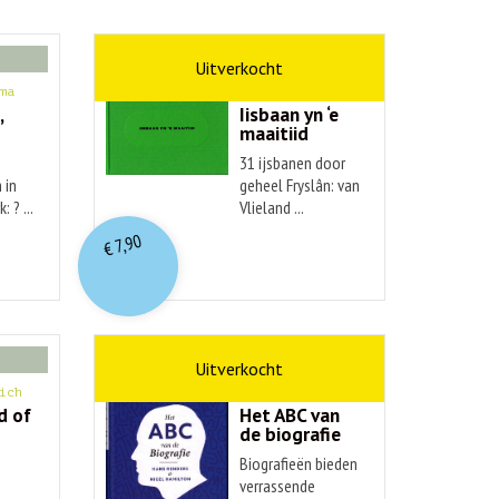
kunst
ma
Hendrik Elings
,
Iisbaan yn ‘e
maaitiid
31 ijsbanen door
 in
geheel Fryslân: van
: ? ...
Vlieland ...
7,90
€
non-fictie
ich
Hans Renders
d of
Het ABC van
de biografie
Biografieën bieden
verrassende