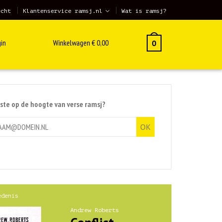
echt
Klantenservice ramsj.nl
Wat is ramsj?
in
Winkelwagen
€
0,00
0
rste op de hoogte van verse ramsj?
edenis
Andrew Roberts