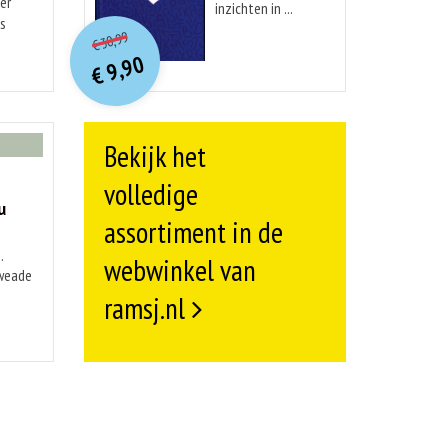
er
inzichten in ...
O
orspr
onkelijke
is
Huidige
30,99
€
prijs
prijs
9,90
was:
€
is:
€ 30,99.
€ 9,90.
Bekijk het
volledige
u
assortiment in de
.
webwinkel van
kweade
ramsj.nl