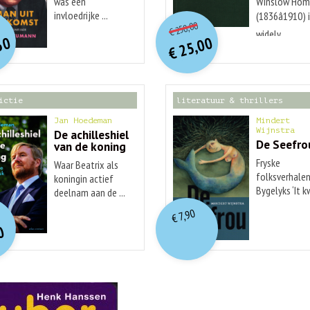
was een
Winslow Hom
O
orspr
onkelijke
O
orspr
nkelijke
invloedrijke ...
(1836â1910) 
Huidige
idige
250,00
€
prijs
prijs
widely ...
rijs
rijs
50
25,00
was:
was:
€
is:
is:
€ 250,00.
€ 25,00.
€ 29,99.
€ 12,50.
ictie
literatuur & thrillers
Jan Hoedeman
Mindert
Wijnstra
De achilleshiel
De Seefro
van de koning
Fryske
Waar Beatrix als
folksverhalen
koningin actief
Bygelyks ‘It 
deelnam aan de ...
O
orspr
nkelijke
...
idige
7,90
€
rijs
rijs
0
was:
is:
€ 19,99.
€ 7,90.