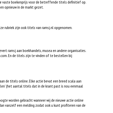
e vaste boekenprijs voor de betreffende titels definitief op.
en opnieuw in de markt gezet.
deze rubriek zijn ook titels van ramsj.nl opgenomen.
 levert ramsj aan boekhandels, musea en andere organisaties.
om. En de titels zijn te vinden of te bestellen bij
gaan de titels online. Elke actie bevat een breed scala aan
alen’ (het aantal titels dat in de krant past is nou eenmaal
hoogte worden gebracht wanneer wij de nieuwe actie online
dan vanzelf een melding zodat ook u kunt profiteren van de