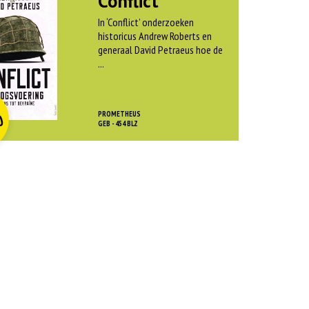
Conflict
In ‘Conflict’ onderzoeken
historicus Andrew Roberts en
generaal David Petraeus hoe de
...
O
rspr
kelijke
dige
js
js
PROMETHEUS
0
as:
GEB - 454 BLZ
:
 45,00.
 12,50.