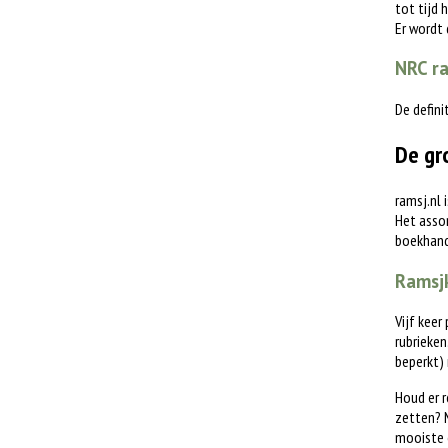
tot tijd 
Er wordt
NRC ra
De defini
De gr
ramsj.nl 
Het assor
boekhande
Ramsjk
Vijf keer
rubrieken
beperkt)
Houd er r
zetten? M
mooiste 