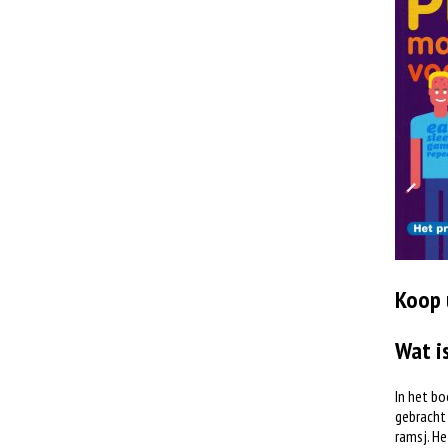
Koop 
Wat i
In het bo
gebracht 
ramsj. He