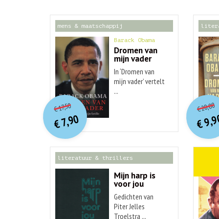
mens & maatschappij
liter
Barack Obama
Dromen van
mijn vader
In ‘Dromen van
mijn vader’ vertelt
...
o
O
orspr
onkelijke
Hu
Huidige
20,00
17,50
€
€
p
p
prijs
prijs
9,9
7,90
was:
€
€
is:
€ 17,50.
€ 7,90.
literatuur & thrillers
weten
Mijn harp is
voor jou
Gedichten van
Piter Jelles
Troelstra ...