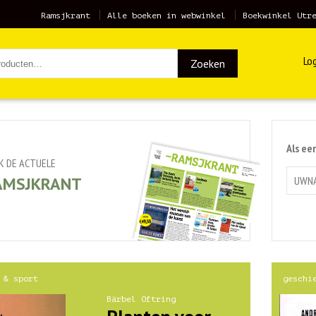
Ramsjkrant
Alle boeken in webwinkel
Boekwinkel Utr
Log
Zoeken
Als ee
JK DE ACTUELE
AMSJKRANT
 & sport
geschi
Bärbel Oftring