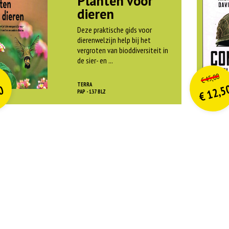
Planten voor
dieren
Deze praktische gids voor
dierenwelzijn help bij het
vergroten van bioddiversiteit in
de sier- en ...
O
orspr
nkelijke
o
on
idige
Hui
45,00
€
rijs
rijs
pri
pri
TERRA
12,5
0
was:
w
PAP - 137 BLZ
€
is:
is
€ 21,99.
€
€
€ 9,90.