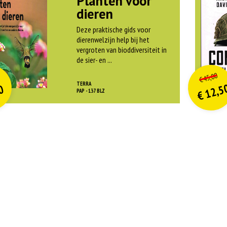
Planten voor
dieren
Deze praktische gids voor
dierenwelzijn help bij het
vergroten van bioddiversiteit in
de sier- en ...
O
orspr
nkelijke
o
on
idige
Hui
45,00
€
rijs
rijs
pri
pri
TERRA
12,5
0
was:
w
PAP - 137 BLZ
€
is:
is
€ 21,99.
€
€
€ 9,90.