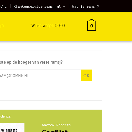
echt
Klantenservice ramsj.nl
Wat is ramsj?
in
Winkelwagen
€
0,00
0
rste op de hoogte van verse ramsj?
edenis
Andrew Roberts