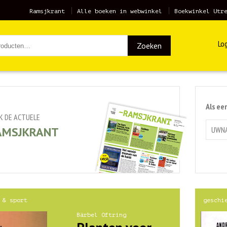
Ramsjkrant
Alle boeken in webwinkel
Boekwinkel Utr
Log
Zoeken
Als ee
JK DE ACTUELE
AMSJKRANT
 & sport
geschi
Bärbel Oftring