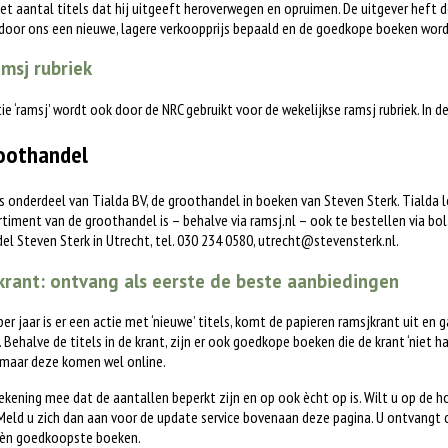
het aantal titels dat hij uitgeeft heroverwegen en opruimen. De uitgever heft d
 door ons een nieuwe, lagere verkoopprijs bepaald en de goedkope boeken word
msj rubriek
tie ‘ramsj’ wordt ook door de NRC gebruikt voor de wekelijkse ramsj rubriek. In 
oothandel
is onderdeel van Tialda BV, de groothandel in boeken van Steven Sterk. Tialda
timent van de groothandel is – behalve via ramsj.nl – ook te bestellen via bol.c
l Steven Sterk in Utrecht, tel. 030 234 0580,
utrecht@stevensterk.nl
.
rant: ontvang als eerste de beste aanbiedingen
 per jaar is er een actie met ‘nieuwe’ titels, komt de papieren ramsjkrant uit en 
. Behalve de titels in de krant, zijn er ook goedkope boeken die de krant ‘niet h
 maar deze komen wel online.
ekening mee dat de aantallen beperkt zijn en op ook ècht op is. Wilt u op de 
eld u zich dan aan voor de update service bovenaan deze pagina. U ontvangt 
èn goedkoopste boeken.