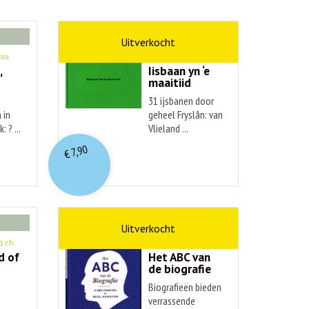
kunst
ma
Hendrik Elings
,
Iisbaan yn ‘e
maaitiid
31 ijsbanen door
 in
geheel Fryslân: van
: ? ...
Vlieland ...
7,90
€
non-fictie
ich
Hans Renders
d of
Het ABC van
de biografie
Biografieën bieden
verrassende