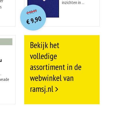
er
inzichten in ...
O
orspr
onkelijke
is
Huidige
30,99
€
prijs
prijs
9,90
was:
€
is:
€ 30,99.
€ 9,90.
Bekijk het
volledige
u
assortiment in de
.
webwinkel van
kweade
ramsj.nl