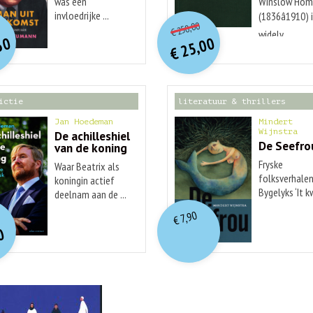
was een
Winslow Hom
O
orspr
onkelijke
O
orspr
nkelijke
invloedrijke ...
(1836â1910) 
Huidige
idige
250,00
€
prijs
prijs
widely ...
rijs
rijs
50
25,00
was:
was:
€
is:
is:
€ 250,00.
€ 25,00.
€ 29,99.
€ 12,50.
ictie
literatuur & thrillers
Jan Hoedeman
Mindert
Wijnstra
De achilleshiel
De Seefro
van de koning
Fryske
Waar Beatrix als
folksverhalen
koningin actief
Bygelyks ‘It 
deelnam aan de ...
O
orspr
nkelijke
...
idige
7,90
€
rijs
rijs
0
was:
is:
€ 19,99.
€ 7,90.