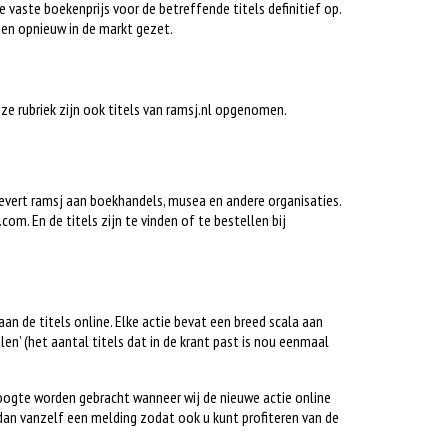
e vaste boekenprijs voor de betreffende titels definitief op.
en opnieuw in de markt gezet.
deze rubriek zijn ook titels van ramsj.nl opgenomen.
 levert ramsj aan boekhandels, musea en andere organisaties.
om. En de titels zijn te vinden of te bestellen bij
gaan de titels online. Elke actie bevat een breed scala aan
alen’ (het aantal titels dat in de krant past is nou eenmaal
hoogte worden gebracht wanneer wij de nieuwe actie online
dan vanzelf een melding zodat ook u kunt profiteren van de