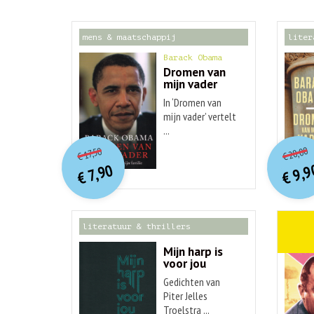
mens & maatschappij
liter
Barack Obama
Dromen van
mijn vader
In ‘Dromen van
mijn vader’ vertelt
...
o
O
orspr
onkelijke
Hu
Huidige
20,00
17,50
€
€
p
p
prijs
prijs
9,9
7,90
was:
€
€
is:
€ 17,50.
€ 7,90.
literatuur & thrillers
weten
Mijn harp is
voor jou
Gedichten van
Piter Jelles
Troelstra ...