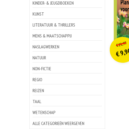
KINDER- & JEUGDBOEKEN
KUNST
LITERATUUR & THRILLERS
MENS & MAATSCHAPPIJ
o
Hu
21,99
€
p
p
NASLAGWERKEN
9,9
€
NATUUR
NON-FICTIE
REGIO
REIZEN
TAAL
WETENSCHAP
ALLE CATEGORIEËN WEERGEVEN