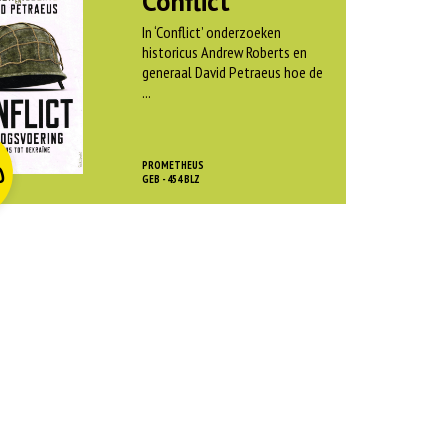
Conflict
In ‘Conflict’ onderzoeken
historicus Andrew Roberts en
generaal David Petraeus hoe de
...
O
rspr
kelijke
dige
js
js
PROMETHEUS
0
as:
GEB - 454 BLZ
:
 45,00.
 12,50.