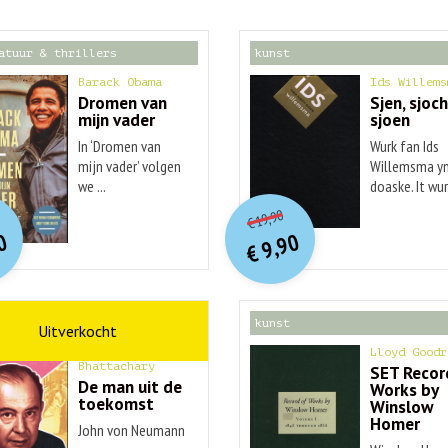
atuur & thrillers
kunst
Barack Obama
Ids Willems
Dromen van
Sjen, sjoch
mijn vader
sjoen
In ‘Dromen van
Wurk fan Ids
mijn vader’ volgen
Willemsma yn
we ...
doaske. It wurk
O
orspr
nkelijke
O
orspr
onkelijke
idige
Huidige
19,90
€
rijs
rijs
prijs
prijs
0
9,90
was:
was:
€
is:
is:
€ 20,00.
€ 19,90.
€ 9,90.
€ 9,90.
schap
kunst
Ananyo
Lloyd Goodr
Bhattachary
SET Recor
De man uit de
Works by
toekomst
Winslow
Homer
John von Neumann