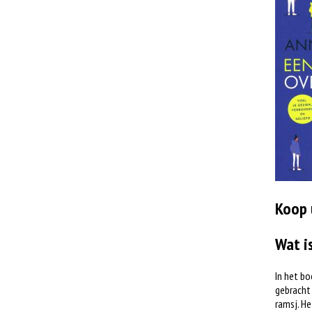
Koop 
Wat i
In het bo
gebracht 
ramsj. He