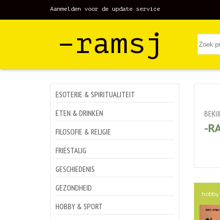
Aanmelden voor de update service
–ramsj
ESOTERIE & SPIRITUALITEIT
ETEN & DRINKEN
BEKI
-R
FILOSOFIE & RELIGIE
FRIESTALIG
GESCHIEDENIS
GEZONDHEID
hobby
HOBBY & SPORT