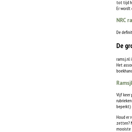
tot tijd 
Er wordt
NRC ra
De defini
De gr
ramsj.nl 
Het assor
boekhande
Ramsjk
Vijf keer
rubrieken
beperkt)
Houd er r
zetten? M
mooiste 