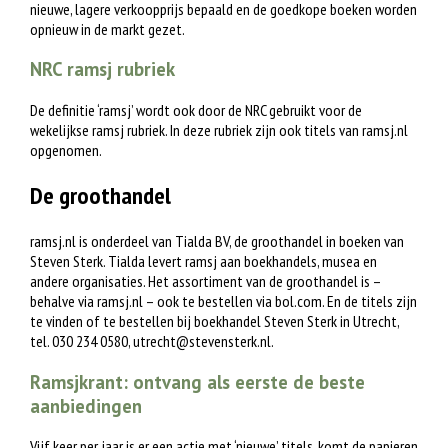
nieuwe, lagere verkoopprijs bepaald en de goedkope boeken worden
opnieuw in de markt gezet.
NRC ramsj rubriek
De definitie ‘ramsj’ wordt ook door de NRC gebruikt voor de
wekelijkse ramsj rubriek. In deze rubriek zijn ook titels van ramsj.nl
opgenomen.
De groothandel
ramsj.nl is onderdeel van Tialda BV, de groothandel in boeken van
Steven Sterk. Tialda levert ramsj aan boekhandels, musea en
andere organisaties. Het assortiment van de groothandel is –
behalve via ramsj.nl – ook te bestellen via bol.com. En de titels zijn
te vinden of te bestellen bij boekhandel Steven Sterk in Utrecht,
tel. 030 234 0580,
utrecht@stevensterk.nl
.
Ramsjkrant: ontvang als eerste de beste
aanbiedingen
Vijf keer per jaar is er een actie met ‘nieuwe’ titels, komt de papieren