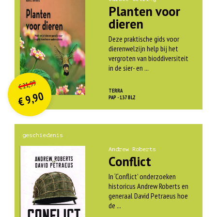
Planten voor
dieren
Deze praktische gids voor
dierenwelzijn help bij het
vergroten van bioddiversiteit
in de sier- en ...
O
orspr
onkelijke
Huidige
21,99
€
prijs
prijs
TERRA
9,90
was:
PAP - 137 BLZ
€
is:
€ 21,99.
€ 9,90.
geschiedenis
Andrew Roberts
Conflict
In ‘Conflict’ onderzoeken
historicus Andrew Roberts en
generaal David Petraeus hoe
de ...