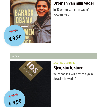
Dromen van mijn vader
In ‘Dromen van mijn vader’
volgen we ...
O
orspr
onkelijke
Huidige
20,00
€
prijs
prijs
9,90
was:
€
is:
€ 20,00.
€ 9,90.
kunst
Ids Willemsma
Sjen, sjoch, sjoen
Wurk fan Ids Willemsma yn in
doaske. It wurk: ? ...
O
orspr
onkelijke
Huidige
19,90
€
prijs
prijs
9,90
was:
€
is:
€ 19,90.
€ 9,90.