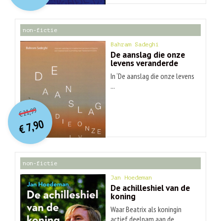
€ 30,99.
€ 9,90.
non-fictie
Bahram Sadeghi
De aanslag die onze
levens veranderde
In ‘De aanslag die onze levens
...
O
orspr
onkelijke
Huidige
21,99
€
prijs
prijs
7,90
was:
€
is:
€ 21,99.
€ 7,90.
non-fictie
Jan Hoedeman
De achilleshiel van de
koning
Waar Beatrix als koningin
actief deelnam aan de ...