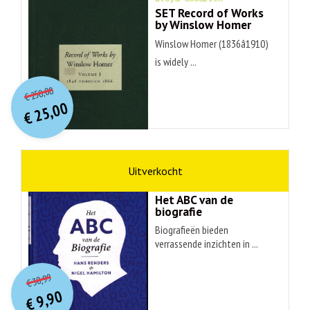
SET Record of Works
by Winslow Homer
Winslow Homer (1836â1910)
is widely ...
O
orspr
onkelijke
Huidige
250,00
€
prijs
prijs
25,00
was:
€
is:
€ 250,00.
€ 25,00.
non-fictie
Hans Renders
Het ABC van de
biografie
Biografieën bieden
verrassende inzichten in ...
O
orspr
onkelijke
Huidige
30,99
€
prijs
prijs
9,90
was:
€
is: