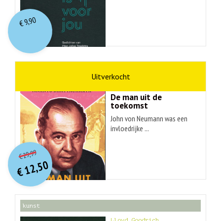
9,90
€
wetenschap
Ananyo Bhattachary
De man uit de
toekomst
John von Neumann was een
invloedrijke ...
O
orspr
onkelijke
Huidige
29,99
€
prijs
prijs
12,50
was:
€
is:
€ 29,99.
€ 12,50.
kunst
Lloyd Goodrich