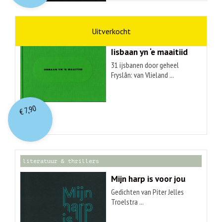
kunst
Hendrik Elings
Iisbaan yn ‘e maaitiid
31 ijsbanen door geheel
Fryslân: van Vlieland ...
7,90
€
literatuur & thrillers
Mijn harp is voor jou
Gedichten van Piter Jelles
Troelstra ...