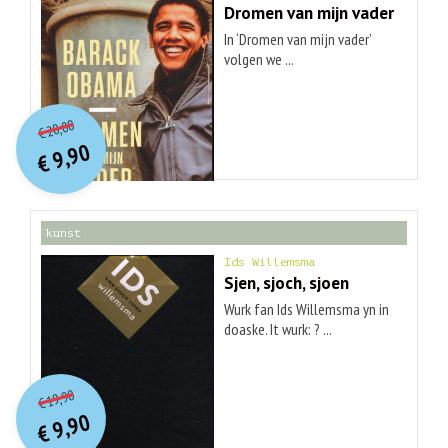
Dromen van mijn vader
In ‘Dromen van mijn vader’
volgen we ...
O
orspr
onkelijke
Huidige
20,00
€
prijs
prijs
9,90
was:
€
is:
€ 20,00.
€ 9,90.
kunst
Ids Willemsma
Sjen, sjoch, sjoen
Wurk fan Ids Willemsma yn in
doaske. It wurk: ? ...
O
orspr
onkelijke
Huidige
19,90
€
prijs
prijs
9,90
was:
€
is:
€ 19,90.
€ 9,90.