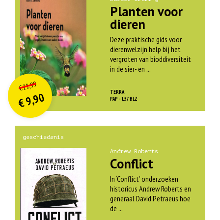
Planten voor
dieren
Deze praktische gids voor
dierenwelzijn help bij het
vergroten van bioddiversiteit
in de sier- en ...
O
orspr
onkelijke
Huidige
21,99
€
prijs
prijs
TERRA
9,90
was:
PAP - 137 BLZ
€
is:
€ 21,99.
€ 9,90.
geschiedenis
Andrew Roberts
Conflict
In ‘Conflict’ onderzoeken
historicus Andrew Roberts en
generaal David Petraeus hoe
de ...