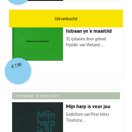
kunst
Hendrik Elings
Iisbaan yn ‘e maaitiid
31 ijsbanen door geheel
Fryslân: van Vlieland ...
7,90
€
literatuur & thrillers
Mijn harp is voor jou
Gedichten van Piter Jelles
Troelstra ...