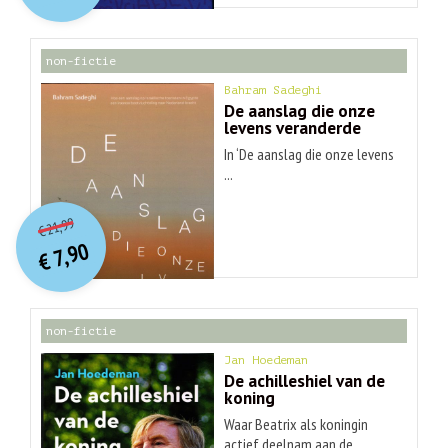
€ 30,99.
€ 9,90.
non-fictie
Bahram Sadeghi
De aanslag die onze
levens veranderde
In ‘De aanslag die onze levens
...
O
orspr
onkelijke
Huidige
21,99
€
prijs
prijs
7,90
was:
€
is:
€ 21,99.
€ 7,90.
non-fictie
Jan Hoedeman
De achilleshiel van de
koning
Waar Beatrix als koningin
actief deelnam aan de ...