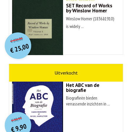
SET Record of Works
by Winslow Homer
Winslow Homer (1836â1910)
is widely ...
O
orspr
onkelijke
Huidige
250,00
€
prijs
prijs
25,00
was:
€
is:
€ 250,00.
€ 25,00.
non-fictie
Hans Renders
Het ABC van de
biografie
Biografieën bieden
verrassende inzichten in ...
O
orspr
onkelijke
Huidige
30,99
€
prijs
prijs
9,90
was:
€
is: