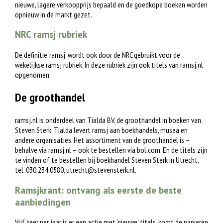
nieuwe, lagere verkoopprijs bepaald en de goedkope boeken worden
opnieuw in de markt gezet.
NRC ramsj rubriek
De definitie ‘ramsj’ wordt ook door de NRC gebruikt voor de
wekelijkse ramsj rubriek. In deze rubriek zijn ook titels van ramsj.nl
opgenomen.
De groothandel
ramsj.nl is onderdeel van Tialda BV, de groothandel in boeken van
Steven Sterk. Tialda levert ramsj aan boekhandels, musea en
andere organisaties. Het assortiment van de groothandel is –
behalve via ramsj.nl – ook te bestellen via bol.com. En de titels zijn
te vinden of te bestellen bij boekhandel Steven Sterk in Utrecht,
tel. 030 234 0580,
utrecht@stevensterk.nl
.
Ramsjkrant: ontvang als eerste de beste
aanbiedingen
Vijf keer per jaar is er een actie met ‘nieuwe’ titels, komt de papieren