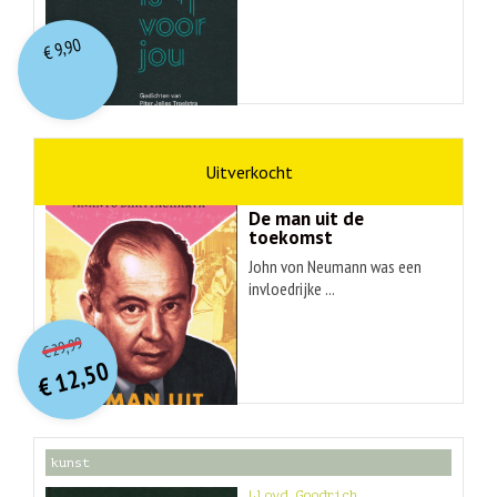
9,90
€
wetenschap
Ananyo Bhattachary
De man uit de
toekomst
John von Neumann was een
invloedrijke ...
O
orspr
onkelijke
Huidige
29,99
€
prijs
prijs
12,50
was:
€
is:
€ 29,99.
€ 12,50.
kunst
Lloyd Goodrich