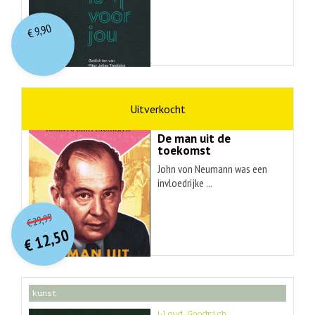
9,90
€
wetenschap
Ananyo Bhattachary
De man uit de
toekomst
John von Neumann was een
invloedrijke ...
O
orspr
onkelijke
Huidige
29,99
€
prijs
prijs
12,50
was:
€
is:
€ 29,99.
€ 12,50.
kunst
Lloyd Goodrich