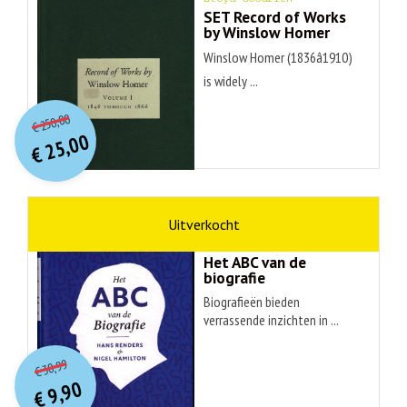
SET Record of Works
by Winslow Homer
Winslow Homer (1836â1910)
is widely ...
O
orspr
onkelijke
Huidige
250,00
€
prijs
prijs
25,00
was:
€
is:
€ 250,00.
€ 25,00.
non-fictie
Hans Renders
Het ABC van de
biografie
Biografieën bieden
verrassende inzichten in ...
O
orspr
onkelijke
Huidige
30,99
€
prijs
prijs
9,90
was:
€
is: