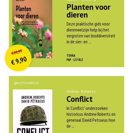
Planten voor
dieren
Deze praktische gids voor
dierenwelzijn help bij het
vergroten van bioddiversiteit
in de sier- en ...
O
orspr
onkelijke
Huidige
21,99
€
prijs
prijs
TERRA
9,90
was:
PAP - 137 BLZ
€
is:
€ 21,99.
€ 9,90.
geschiedenis
Andrew Roberts
Conflict
In ‘Conflict’ onderzoeken
historicus Andrew Roberts en
generaal David Petraeus hoe
de ...