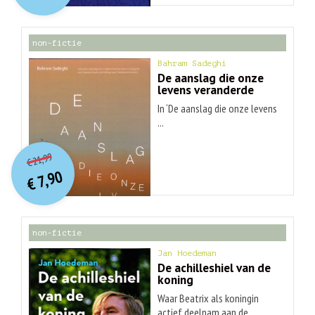
€ 30,99.
€ 9,90.
non-fictie
Bahram Sadeghi
De aanslag die onze
levens veranderde
In ‘De aanslag die onze levens
...
O
orspr
onkelijke
Huidige
21,99
€
prijs
prijs
7,90
was:
€
is:
€ 21,99.
€ 7,90.
non-fictie
Jan Hoedeman
De achilleshiel van de
koning
Waar Beatrix als koningin
actief deelnam aan de ...