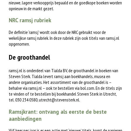
nieuwe, lagere verkoopprijs bepaald en de goedkope boeken worden
opnieuw in de markt gezet.
NRC ramsj rubriek
De definitie ‘ramsj’ wordt ook door de NRC gebruikt voor de
wekelijkse ramsj rubriek. In deze rubriek zijn ook titels van ramsj.nl
opgenomen.
De groothandel
ramsj.nl is onderdeel van Tialda BV, de groothandel in boeken van
Steven Sterk. Tialda levert ramsj aan boekhandels, musea en
andere organisaties. Het assortiment van de groothandel is –
behalve via ramsj.nl – ook te bestellen via bol.com. En de titels zijn
te vinden of te bestellen bij boekhandel Steven Sterk in Utrecht,
tel. 030 234 0580,
utrecht@stevensterk.nl
.
Ramsjkrant: ontvang als eerste de beste
aanbiedingen
Vijf keer per jaar is er een actie met ‘nieuwe’ titels, komt de papieren