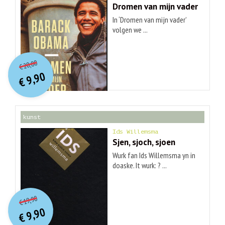
Dromen van mijn vader
In ‘Dromen van mijn vader’
volgen we ...
O
orspr
onkelijke
Huidige
20,00
€
prijs
prijs
9,90
was:
€
is:
€ 20,00.
€ 9,90.
kunst
Ids Willemsma
Sjen, sjoch, sjoen
Wurk fan Ids Willemsma yn in
doaske. It wurk: ? ...
O
orspr
onkelijke
Huidige
19,90
€
prijs
prijs
9,90
was:
€
is:
€ 19,90.
€ 9,90.