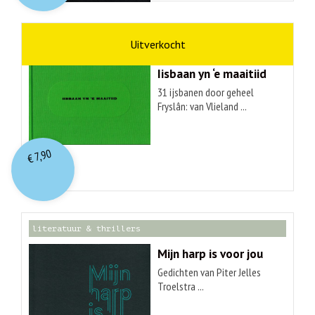
kunst
Hendrik Elings
Iisbaan yn ‘e maaitiid
31 ijsbanen door geheel
Fryslân: van Vlieland ...
7,90
€
literatuur & thrillers
Mijn harp is voor jou
Gedichten van Piter Jelles
Troelstra ...