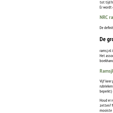
tot tijd 
Er wordt
NRC ra
De defini
De gr
ramsj.nl 
Het assor
boekhande
Ramsjk
Vijf keer
rubrieken
beperkt)
Houd er r
zetten? M
mooiste 