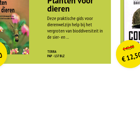
Planten voor
dieren
Deze praktische gids voor
dierenwelzijn help bij het
vergroten van bioddiversiteit in
de sier- en ...
O
orspr
nkelijke
o
on
idige
Hui
45,00
€
rijs
rijs
pri
pri
TERRA
12,5
0
was:
w
PAP - 137 BLZ
€
is:
is
€ 21,99.
€
€
€ 9,90.