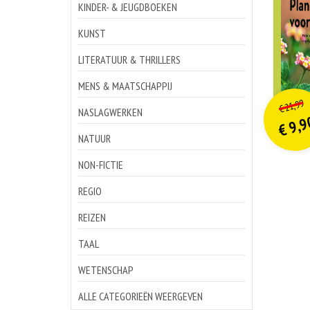
KINDER- & JEUGDBOEKEN
KUNST
LITERATUUR & THRILLERS
MENS & MAATSCHAPPIJ
o
Hu
21,99
€
p
p
NASLAGWERKEN
9,9
€
NATUUR
NON-FICTIE
REGIO
REIZEN
TAAL
WETENSCHAP
ALLE CATEGORIEËN WEERGEVEN