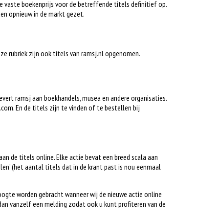
e vaste boekenprijs voor de betreffende titels definitief op.
en opnieuw in de markt gezet.
deze rubriek zijn ook titels van ramsj.nl opgenomen.
 levert ramsj aan boekhandels, musea en andere organisaties.
om. En de titels zijn te vinden of te bestellen bij
gaan de titels online. Elke actie bevat een breed scala aan
alen’ (het aantal titels dat in de krant past is nou eenmaal
hoogte worden gebracht wanneer wij de nieuwe actie online
dan vanzelf een melding zodat ook u kunt profiteren van de