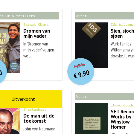
atuur & thrillers
kunst
Barack Obama
Ids Willems
Dromen van
Sjen, sjoch
mijn vader
sjoen
In ‘Dromen van
Wurk fan Ids
mijn vader’ volgen
Willemsma yn
we ...
doaske. It wurk
O
orspr
nkelijke
O
orspr
onkelijke
idige
Huidige
19,90
€
rijs
rijs
prijs
prijs
0
9,90
was:
was:
€
is:
is:
€ 20,00.
€ 19,90.
€ 9,90.
€ 9,90.
schap
kunst
Ananyo
Lloyd Goodr
Bhattachary
SET Recor
De man uit de
Works by
toekomst
Winslow
Homer
John von Neumann