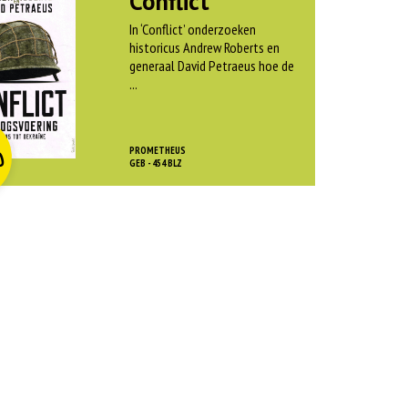
Conflict
In ‘Conflict’ onderzoeken
historicus Andrew Roberts en
generaal David Petraeus hoe de
...
O
rspr
kelijke
dige
js
js
PROMETHEUS
0
as:
GEB - 454 BLZ
:
 45,00.
 12,50.