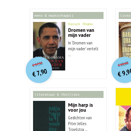
mens & maatschappij
liter
Barack Obama
Dromen van
mijn vader
In ‘Dromen van
mijn vader’ vertelt
...
o
O
orspr
onkelijke
Hu
Huidige
20,00
17,50
€
€
p
p
prijs
prijs
9,9
7,90
was:
€
€
is:
€ 17,50.
€ 7,90.
literatuur & thrillers
weten
Mijn harp is
voor jou
Gedichten van
Piter Jelles
Troelstra ...