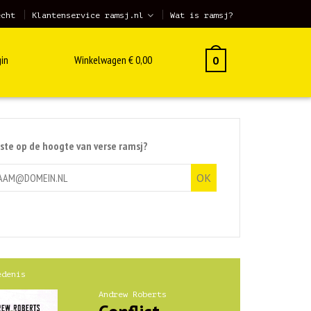
echt
Klantenservice ramsj.nl
Wat is ramsj?
in
Winkelwagen
€
0,00
0
rste op de hoogte van verse ramsj?
edenis
Andrew Roberts