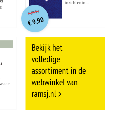
er
inzichten in ...
O
orspr
onkelijke
is
Huidige
30,99
€
prijs
prijs
9,90
was:
€
is:
€ 30,99.
€ 9,90.
Bekijk het
volledige
u
assortiment in de
.
webwinkel van
kweade
ramsj.nl