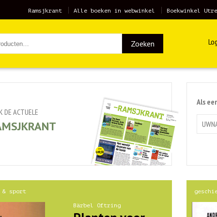
Ramsjkrant
Alle boeken in webwinkel
Boekwinkel Utr
Log
Zoeken
Als ee
JK DE ACTUELE
AMSJKRANT
 & sport
geschi
Bärbel Oftring