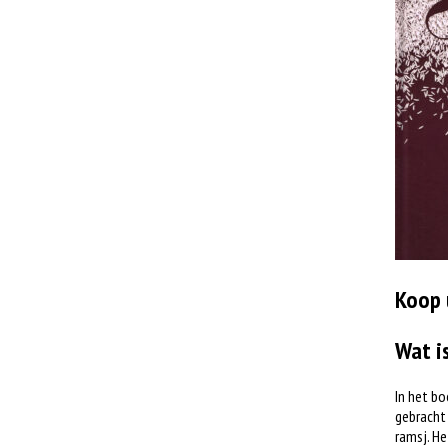
Koop 
Wat i
In het bo
gebracht 
ramsj. He