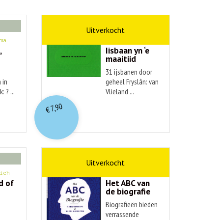
kunst
ma
Hendrik Elings
,
Iisbaan yn ‘e
maaitiid
31 ijsbanen door
 in
geheel Fryslân: van
: ? ...
Vlieland ...
7,90
€
non-fictie
ich
Hans Renders
d of
Het ABC van
de biografie
Biografieën bieden
verrassende