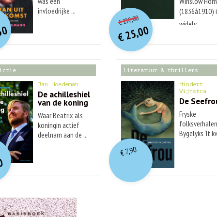
was een
Winslow Hom
O
orspr
onkelijke
O
orspr
nkelijke
invloedrijke ...
(1836â1910) 
Huidige
idige
250,00
€
prijs
prijs
widely ...
rijs
rijs
50
25,00
was:
was:
€
is:
is:
€ 250,00.
€ 25,00.
€ 29,99.
€ 12,50.
ictie
literatuur & thrillers
Jan Hoedeman
Mindert
Wijnstra
De achilleshiel
De Seefro
van de koning
Fryske
Waar Beatrix als
folksverhalen
koningin actief
Bygelyks ‘It 
deelnam aan de ...
O
orspr
nkelijke
...
idige
7,90
€
rijs
rijs
0
was:
is:
€ 19,99.
€ 7,90.