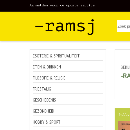
Aanmelden voor de update service
–ramsj
ESOTERIE & SPIRITUALITEIT
ETEN & DRINKEN
BEKI
-R
FILOSOFIE & RELIGIE
FRIESTALIG
GESCHIEDENIS
GEZONDHEID
hobby
HOBBY & SPORT