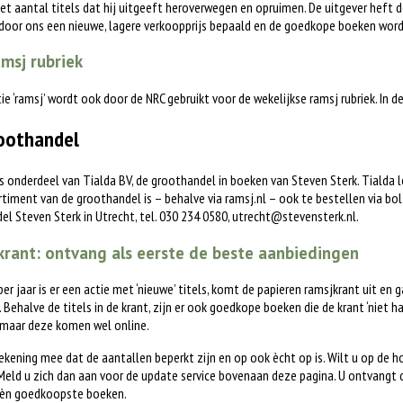
het aantal titels dat hij uitgeeft heroverwegen en opruimen. De uitgever heft d
 door ons een nieuwe, lagere verkoopprijs bepaald en de goedkope boeken word
msj rubriek
tie ‘ramsj’ wordt ook door de NRC gebruikt voor de wekelijkse ramsj rubriek. In 
oothandel
is onderdeel van Tialda BV, de groothandel in boeken van Steven Sterk. Tialda
timent van de groothandel is – behalve via ramsj.nl – ook te bestellen via bol.c
l Steven Sterk in Utrecht, tel. 030 234 0580,
utrecht@stevensterk.nl
.
rant: ontvang als eerste de beste aanbiedingen
 per jaar is er een actie met ‘nieuwe’ titels, komt de papieren ramsjkrant uit en 
. Behalve de titels in de krant, zijn er ook goedkope boeken die de krant ‘niet h
 maar deze komen wel online.
ekening mee dat de aantallen beperkt zijn en op ook ècht op is. Wilt u op de 
eld u zich dan aan voor de update service bovenaan deze pagina. U ontvangt 
èn goedkoopste boeken.