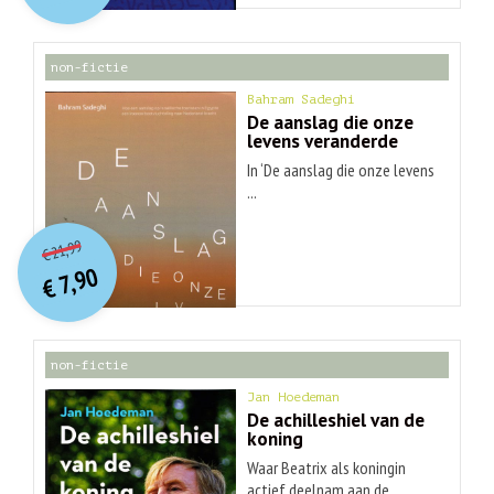
€ 30,99.
€ 9,90.
non-fictie
Bahram Sadeghi
De aanslag die onze
levens veranderde
In ‘De aanslag die onze levens
...
O
orspr
onkelijke
Huidige
21,99
€
prijs
prijs
7,90
was:
€
is:
€ 21,99.
€ 7,90.
non-fictie
Jan Hoedeman
De achilleshiel van de
koning
Waar Beatrix als koningin
actief deelnam aan de ...