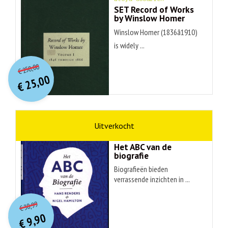
SET Record of Works
by Winslow Homer
Winslow Homer (1836â1910)
is widely ...
O
orspr
onkelijke
Huidige
250,00
€
prijs
prijs
25,00
was:
€
is:
€ 250,00.
€ 25,00.
non-fictie
Hans Renders
Het ABC van de
biografie
Biografieën bieden
verrassende inzichten in ...
O
orspr
onkelijke
Huidige
30,99
€
prijs
prijs
9,90
was:
€
is: