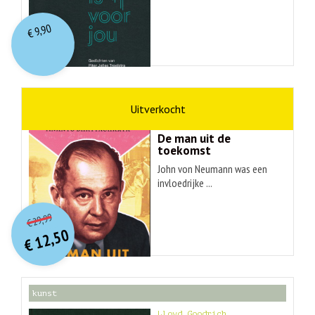
9,90
€
wetenschap
Ananyo Bhattachary
De man uit de
toekomst
John von Neumann was een
invloedrijke ...
O
orspr
onkelijke
Huidige
29,99
€
prijs
prijs
12,50
was:
€
is:
€ 29,99.
€ 12,50.
kunst
Lloyd Goodrich