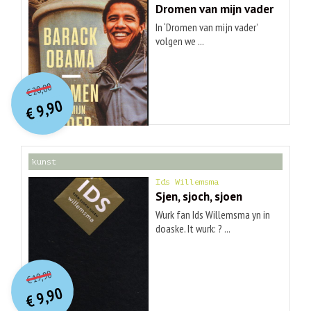
Dromen van mijn vader
In ‘Dromen van mijn vader’
volgen we ...
O
orspr
onkelijke
Huidige
20,00
€
prijs
prijs
9,90
was:
€
is:
€ 20,00.
€ 9,90.
kunst
Ids Willemsma
Sjen, sjoch, sjoen
Wurk fan Ids Willemsma yn in
doaske. It wurk: ? ...
O
orspr
onkelijke
Huidige
19,90
€
prijs
prijs
9,90
was:
€
is:
€ 19,90.
€ 9,90.