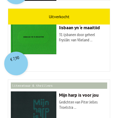
kunst
Hendrik Elings
Iisbaan yn ‘e maaitiid
31 ijsbanen door geheel
Fryslân: van Vlieland ...
7,90
€
literatuur & thrillers
Mijn harp is voor jou
Gedichten van Piter Jelles
Troelstra ...