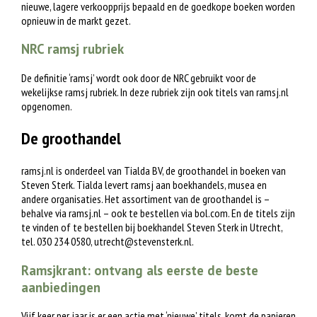
nieuwe, lagere verkoopprijs bepaald en de goedkope boeken worden
opnieuw in de markt gezet.
NRC ramsj rubriek
De definitie ‘ramsj’ wordt ook door de NRC gebruikt voor de
wekelijkse ramsj rubriek. In deze rubriek zijn ook titels van ramsj.nl
opgenomen.
De groothandel
ramsj.nl is onderdeel van Tialda BV, de groothandel in boeken van
Steven Sterk. Tialda levert ramsj aan boekhandels, musea en
andere organisaties. Het assortiment van de groothandel is –
behalve via ramsj.nl – ook te bestellen via bol.com. En de titels zijn
te vinden of te bestellen bij boekhandel Steven Sterk in Utrecht,
tel. 030 234 0580,
utrecht@stevensterk.nl
.
Ramsjkrant: ontvang als eerste de beste
aanbiedingen
Vijf keer per jaar is er een actie met ‘nieuwe’ titels, komt de papieren