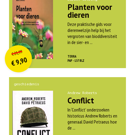
Planten voor
dieren
Deze praktische gids voor
dierenwelzijn help bij het
vergroten van bioddiversiteit
in de sier- en ...
O
orspr
onkelijke
Huidige
21,99
€
prijs
prijs
TERRA
9,90
was:
PAP - 137 BLZ
€
is:
€ 21,99.
€ 9,90.
geschiedenis
Andrew Roberts
Conflict
In ‘Conflict’ onderzoeken
historicus Andrew Roberts en
generaal David Petraeus hoe
de ...