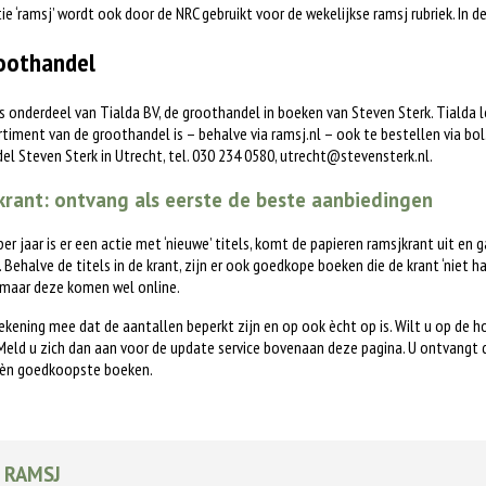
tie ‘ramsj’ wordt ook door de NRC gebruikt voor de wekelijkse ramsj rubriek. In 
oothandel
is onderdeel van Tialda BV, de groothandel in boeken van Steven Sterk. Tialda
timent van de groothandel is – behalve via ramsj.nl – ook te bestellen via bol.c
l Steven Sterk in Utrecht, tel. 030 234 0580,
utrecht@stevensterk.nl
.
rant: ontvang als eerste de beste aanbiedingen
 per jaar is er een actie met ‘nieuwe’ titels, komt de papieren ramsjkrant uit en 
. Behalve de titels in de krant, zijn er ook goedkope boeken die de krant ‘niet h
 maar deze komen wel online.
ekening mee dat de aantallen beperkt zijn en op ook ècht op is. Wilt u op de 
eld u zich dan aan voor de update service bovenaan deze pagina. U ontvangt 
èn goedkoopste boeken.
 RAMSJ