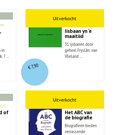
kunst
ma
Hendrik Elings
,
Iisbaan yn ‘e
maaitiid
31 ijsbanen door
 in
geheel Fryslân: van
: ? ...
Vlieland ...
7,90
€
non-fictie
ich
Hans Renders
d of
Het ABC van
de biografie
Biografieën bieden
verrassende