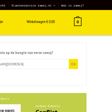
echt
Klantenservice ramsj.nl
Wat is ramsj?
in
Winkelwagen
€
0,00
0
rste op de hoogte van verse ramsj?
edenis
Andrew Roberts