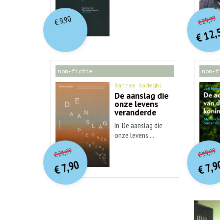
o
Hu
29,99
9,90
€
€
p
p
12,
€
non-fictie
non-f
Bahram Sadeghi
De aanslag die
onze levens
veranderde
In ‘De aanslag die
onze levens ...
O
orspr
onkelijke
o
Huidige
Hu
21,99
19,99
€
€
prijs
prijs
p
p
7,90
7,9
was:
€
€
is:
€ 21,99.
€ 7,90.