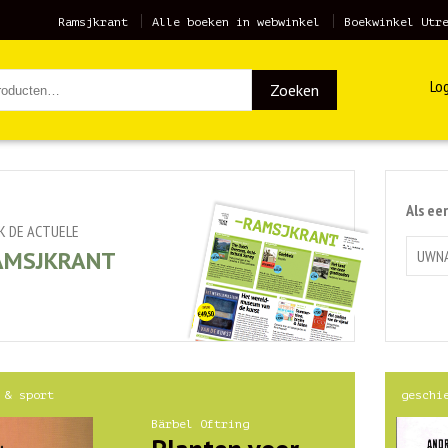
Ramsjkrant
Alle boeken in webwinkel
Boekwinkel Utr
Log
Zoeken
Als ee
JK DE ACTUELE
AMSJKRANT
 & sport
geschi
Bärbel Oftring