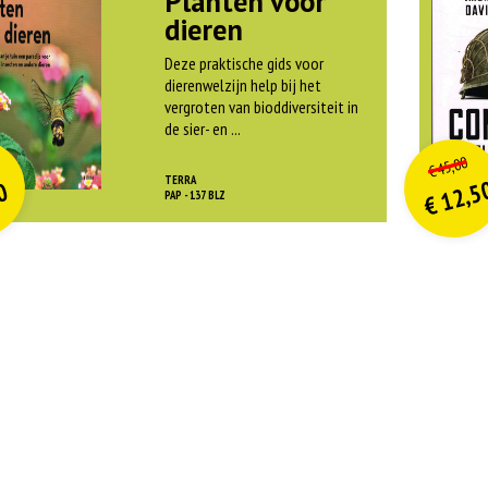
Planten voor
dieren
Deze praktische gids voor
dierenwelzijn help bij het
vergroten van bioddiversiteit in
de sier- en ...
O
orspr
nkelijke
o
on
idige
Hui
45,00
€
rijs
rijs
pri
pri
TERRA
12,5
0
was:
w
PAP - 137 BLZ
€
is:
is
€ 21,99.
€
€
€ 9,90.