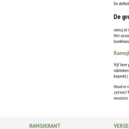
De defini
De gr
ramsj.nl 
Het assor
boekhande
Ramsjk
Vijf keer
rubrieken
beperkt)
Houd er r
zetten? M
mooiste 
RAMSJKRANT
VERSE