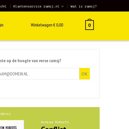
echt
Klantenservice ramsj.nl
Wat is ramsj?
in
Winkelwagen
€
0,00
0
rste op de hoogte van verse ramsj?
edenis
Andrew Roberts