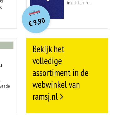
er
inzichten in ...
O
orspr
onkelijke
is
Huidige
30,99
€
prijs
prijs
9,90
was:
€
is:
€ 30,99.
€ 9,90.
Bekijk het
volledige
u
assortiment in de
.
webwinkel van
kweade
ramsj.nl