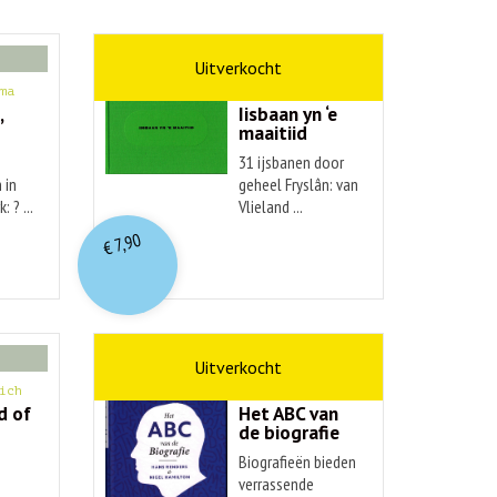
kunst
ma
Hendrik Elings
,
Iisbaan yn ‘e
maaitiid
31 ijsbanen door
 in
geheel Fryslân: van
: ? ...
Vlieland ...
7,90
€
non-fictie
ich
Hans Renders
d of
Het ABC van
de biografie
Biografieën bieden
verrassende