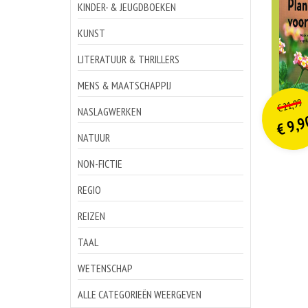
KINDER- & JEUGDBOEKEN
KUNST
LITERATUUR & THRILLERS
MENS & MAATSCHAPPIJ
o
Hu
21,99
€
p
p
NASLAGWERKEN
9,9
€
NATUUR
NON-FICTIE
REGIO
REIZEN
TAAL
WETENSCHAP
ALLE CATEGORIEËN WEERGEVEN