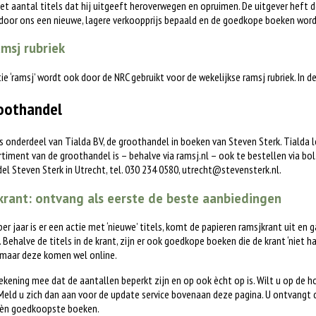
het aantal titels dat hij uitgeeft heroverwegen en opruimen. De uitgever heft d
 door ons een nieuwe, lagere verkoopprijs bepaald en de goedkope boeken word
msj rubriek
tie ‘ramsj’ wordt ook door de NRC gebruikt voor de wekelijkse ramsj rubriek. In 
oothandel
is onderdeel van Tialda BV, de groothandel in boeken van Steven Sterk. Tialda
timent van de groothandel is – behalve via ramsj.nl – ook te bestellen via bol.c
l Steven Sterk in Utrecht, tel. 030 234 0580,
utrecht@stevensterk.nl
.
rant: ontvang als eerste de beste aanbiedingen
 per jaar is er een actie met ‘nieuwe’ titels, komt de papieren ramsjkrant uit en 
. Behalve de titels in de krant, zijn er ook goedkope boeken die de krant ‘niet h
 maar deze komen wel online.
ekening mee dat de aantallen beperkt zijn en op ook ècht op is. Wilt u op de 
eld u zich dan aan voor de update service bovenaan deze pagina. U ontvangt 
èn goedkoopste boeken.