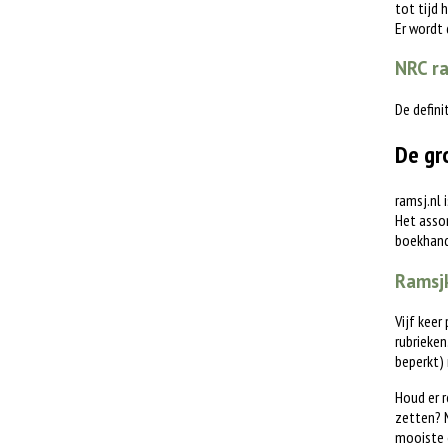
tot tijd 
Er wordt
NRC ra
De defini
De gr
ramsj.nl 
Het assor
boekhande
Ramsjk
Vijf keer
rubrieken
beperkt)
Houd er r
zetten? M
mooiste 