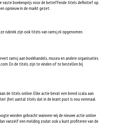
e vaste boekenprijs voor de betreffende titels definitief op.
en opnieuw in de markt gezet.
deze rubriek zijn ook titels van ramsj.nl opgenomen.
 levert ramsj aan boekhandels, musea en andere organisaties.
om. En de titels zijn te vinden of te bestellen bij
gaan de titels online. Elke actie bevat een breed scala aan
alen’ (het aantal titels dat in de krant past is nou eenmaal
hoogte worden gebracht wanneer wij de nieuwe actie online
dan vanzelf een melding zodat ook u kunt profiteren van de