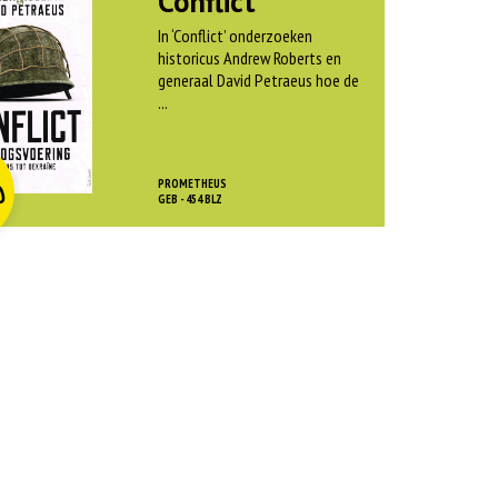
Conflict
In ‘Conflict’ onderzoeken
historicus Andrew Roberts en
generaal David Petraeus hoe de
...
O
rspr
kelijke
dige
js
js
PROMETHEUS
0
as:
GEB - 454 BLZ
:
 45,00.
 12,50.