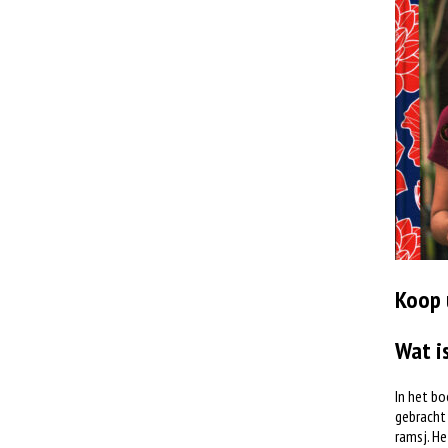
Koop 
Wat i
In het bo
gebracht 
ramsj. He