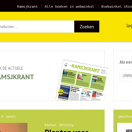
Ramsjkrant
Alle boeken in webwinkel
Boekwinkel Utr
Log
Zoeken
Als ee
JK DE ACTUELE
AMSJKRANT
 & sport
geschi
Bärbel Oftring