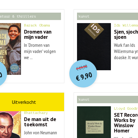
atuur & thrillers
kunst
Barack Obama
Ids Willems
Dromen van
Sjen, sjoch
mijn vader
sjoen
In ‘Dromen van
Wurk fan Ids
mijn vader’ volgen
Willemsma yn
we ...
doaske. It wurk
O
orspr
nkelijke
O
orspr
onkelijke
idige
Huidige
19,90
€
rijs
rijs
prijs
prijs
0
9,90
was:
was:
€
is:
is:
€ 20,00.
€ 19,90.
€ 9,90.
€ 9,90.
schap
kunst
Ananyo
Lloyd Goodr
Bhattachary
SET Recor
De man uit de
Works by
toekomst
Winslow
Homer
John von Neumann