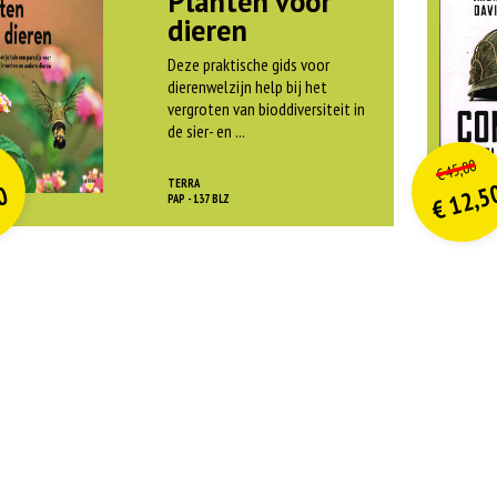
Planten voor
dieren
Deze praktische gids voor
dierenwelzijn help bij het
vergroten van bioddiversiteit in
de sier- en ...
O
orspr
nkelijke
o
on
idige
Hui
45,00
€
rijs
rijs
pri
pri
TERRA
12,5
0
was:
w
PAP - 137 BLZ
€
is:
is
€ 21,99.
€
€
€ 9,90.