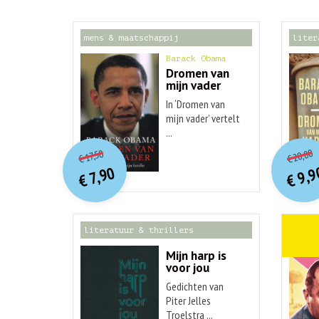
mens & maatschappij
liter
Barack Obama
Dromen van
mijn vader
In ‘Dromen van
mijn vader’ vertelt
...
o
O
orspr
onkelijke
Hu
Huidige
20,00
17,50
€
€
p
p
prijs
prijs
9,9
7,90
was:
€
€
is:
€ 17,50.
€ 7,90.
literatuur & thrillers
weten
Mijn harp is
voor jou
Gedichten van
Piter Jelles
Troelstra ...