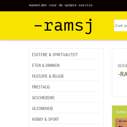
Aanmelden voor de update service
–ramsj
ESOTERIE & SPIRITUALITEIT
ETEN & DRINKEN
BEKI
-R
FILOSOFIE & RELIGIE
FRIESTALIG
GESCHIEDENIS
GEZONDHEID
hobby
HOBBY & SPORT