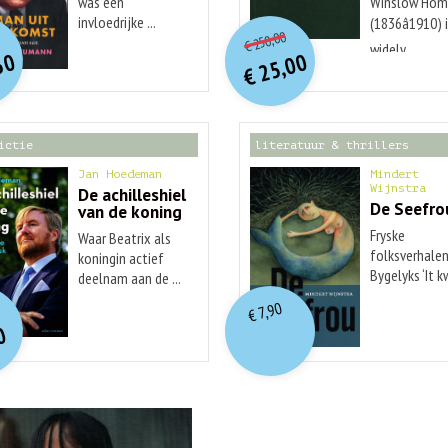
was een
Winslow Hom
O
orspr
onkelijke
O
orspr
nkelijke
invloedrijke ...
(1836â1910) 
Huidige
idige
250,00
€
prijs
prijs
widely ...
rijs
rijs
50
25,00
was:
was:
€
is:
is:
€ 250,00.
€ 25,00.
€ 29,99.
€ 12,50.
ictie
literatuur & thrillers
Jan Hoedeman
Mindert
Wijnstra
De achilleshiel
De Seefro
van de koning
Fryske
Waar Beatrix als
folksverhalen
koningin actief
Bygelyks ‘It 
deelnam aan de ...
O
orspr
nkelijke
...
idige
7,90
€
rijs
rijs
0
was:
is:
€ 19,99.
€ 7,90.