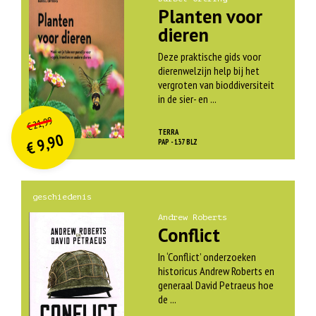
Planten voor
dieren
Deze praktische gids voor
dierenwelzijn help bij het
vergroten van bioddiversiteit
in de sier- en ...
O
orspr
onkelijke
Huidige
21,99
€
prijs
prijs
TERRA
9,90
was:
PAP - 137 BLZ
€
is:
€ 21,99.
€ 9,90.
geschiedenis
Andrew Roberts
Conflict
In ‘Conflict’ onderzoeken
historicus Andrew Roberts en
generaal David Petraeus hoe
de ...