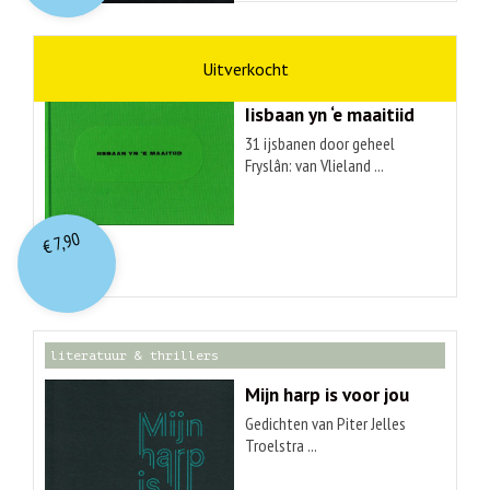
kunst
Hendrik Elings
Iisbaan yn ‘e maaitiid
31 ijsbanen door geheel
Fryslân: van Vlieland ...
7,90
€
literatuur & thrillers
Mijn harp is voor jou
Gedichten van Piter Jelles
Troelstra ...