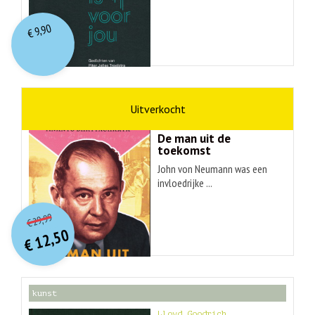
9,90
€
wetenschap
Ananyo Bhattachary
De man uit de
toekomst
John von Neumann was een
invloedrijke ...
O
orspr
onkelijke
Huidige
29,99
€
prijs
prijs
12,50
was:
€
is:
€ 29,99.
€ 12,50.
kunst
Lloyd Goodrich