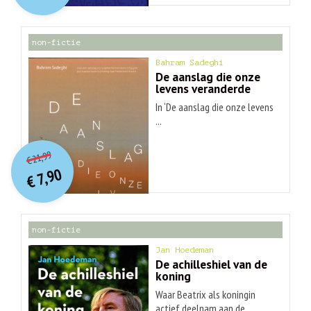
€ 30,99.
€ 9,90.
non-fictie
Bahram Sadeghi
De aanslag die onze
levens veranderde
In ‘De aanslag die onze levens
...
O
orspr
onkelijke
Huidige
21,99
€
prijs
prijs
7,90
was:
€
is:
€ 21,99.
€ 7,90.
non-fictie
Jan Hoedeman
De achilleshiel van de
koning
Waar Beatrix als koningin
actief deelnam aan de ...