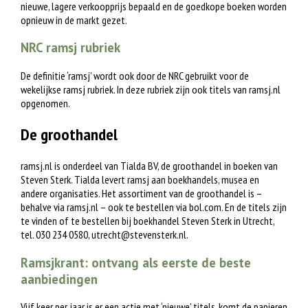
nieuwe, lagere verkoopprijs bepaald en de goedkope boeken worden
opnieuw in de markt gezet.
NRC ramsj rubriek
De definitie ‘ramsj’ wordt ook door de NRC gebruikt voor de
wekelijkse ramsj rubriek. In deze rubriek zijn ook titels van ramsj.nl
opgenomen.
De groothandel
ramsj.nl is onderdeel van Tialda BV, de groothandel in boeken van
Steven Sterk. Tialda levert ramsj aan boekhandels, musea en
andere organisaties. Het assortiment van de groothandel is –
behalve via ramsj.nl – ook te bestellen via bol.com. En de titels zijn
te vinden of te bestellen bij boekhandel Steven Sterk in Utrecht,
tel. 030 234 0580,
utrecht@stevensterk.nl
.
Ramsjkrant: ontvang als eerste de beste
aanbiedingen
Vijf keer per jaar is er een actie met ‘nieuwe’ titels, komt de papieren