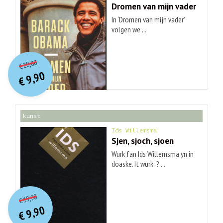
Dromen van mijn vader
In ‘Dromen van mijn vader’
volgen we ...
O
orspr
onkelijke
Huidige
20,00
€
prijs
prijs
9,90
was:
€
is:
€ 20,00.
€ 9,90.
kunst
Ids Willemsma
Sjen, sjoch, sjoen
Wurk fan Ids Willemsma yn in
doaske. It wurk: ? ...
O
orspr
onkelijke
Huidige
19,90
€
prijs
prijs
9,90
was:
€
is:
€ 19,90.
€ 9,90.