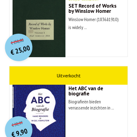
SET Record of Works
by Winslow Homer
Winslow Homer (1836â1910)
is widely ...
O
orspr
onkelijke
Huidige
250,00
€
prijs
prijs
25,00
was:
€
is:
€ 250,00.
€ 25,00.
non-fictie
Hans Renders
Het ABC van de
biografie
Biografieën bieden
verrassende inzichten in ...
O
orspr
onkelijke
Huidige
30,99
€
prijs
prijs
9,90
was:
€
is: