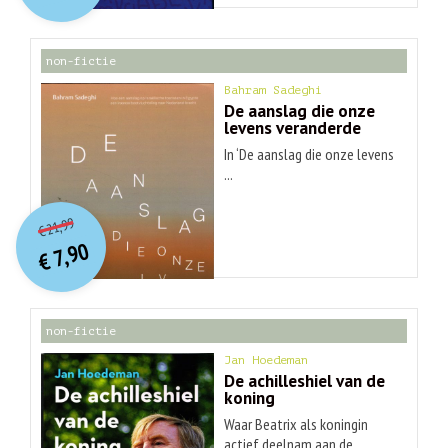
€ 30,99.
€ 9,90.
non-fictie
Bahram Sadeghi
De aanslag die onze
levens veranderde
In ‘De aanslag die onze levens
...
O
orspr
onkelijke
Huidige
21,99
€
prijs
prijs
7,90
was:
€
is:
€ 21,99.
€ 7,90.
non-fictie
Jan Hoedeman
De achilleshiel van de
koning
Waar Beatrix als koningin
actief deelnam aan de ...