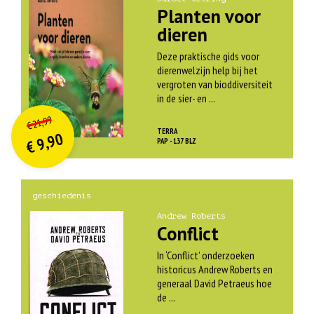
Planten voor
dieren
Deze praktische gids voor
dierenwelzijn help bij het
vergroten van bioddiversiteit
in de sier- en ...
O
orspr
onkelijke
Huidige
21,99
€
prijs
prijs
TERRA
9,90
was:
PAP - 137 BLZ
€
is:
€ 21,99.
€ 9,90.
geschiedenis
Andrew Roberts
Conflict
In ‘Conflict’ onderzoeken
historicus Andrew Roberts en
generaal David Petraeus hoe
de ...