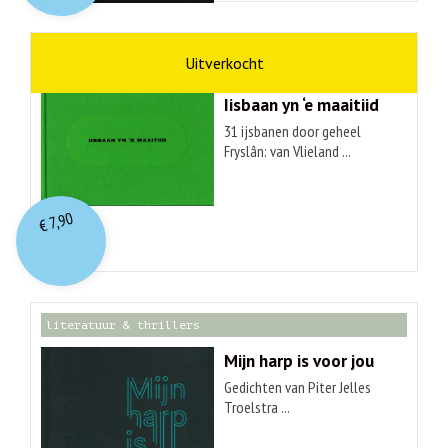
kunst
Hendrik Elings
Iisbaan yn ‘e maaitiid
31 ijsbanen door geheel
Fryslân: van Vlieland ...
7,90
€
literatuur & thrillers
Mijn harp is voor jou
Gedichten van Piter Jelles
Troelstra ...