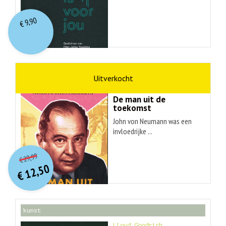
9,90
€
wetenschap
Ananyo Bhattachary
De man uit de
toekomst
John von Neumann was een
invloedrijke ...
O
orspr
onkelijke
Huidige
29,99
€
prijs
prijs
12,50
was:
€
is:
€ 29,99.
€ 12,50.
kunst
Lloyd Goodrich