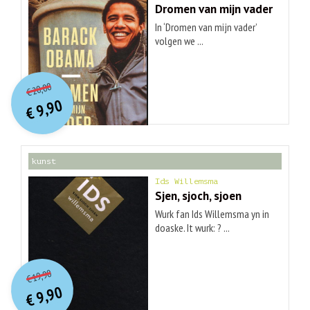
Dromen van mijn vader
In ‘Dromen van mijn vader’
volgen we ...
O
orspr
onkelijke
Huidige
20,00
€
prijs
prijs
9,90
was:
€
is:
€ 20,00.
€ 9,90.
kunst
Ids Willemsma
Sjen, sjoch, sjoen
Wurk fan Ids Willemsma yn in
doaske. It wurk: ? ...
O
orspr
onkelijke
Huidige
19,90
€
prijs
prijs
9,90
was:
€
is:
€ 19,90.
€ 9,90.