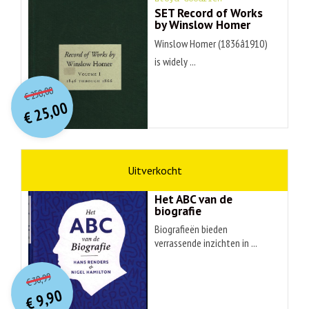
SET Record of Works
by Winslow Homer
Winslow Homer (1836â1910)
is widely ...
O
orspr
onkelijke
Huidige
250,00
€
prijs
prijs
25,00
was:
€
is:
€ 250,00.
€ 25,00.
non-fictie
Hans Renders
Het ABC van de
biografie
Biografieën bieden
verrassende inzichten in ...
O
orspr
onkelijke
Huidige
30,99
€
prijs
prijs
9,90
was:
€
is: