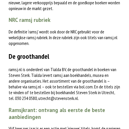
nieuwe, lagere verkoopprijs bepaald en de goedkope boeken worden
opnieuw in de markt gezet.
NRC ramsj rubriek
De definitie ‘ramsj’ wordt ook door de NRC gebruikt voor de
wekelijkse ramsj rubriek. In deze rubriek zijn ook titels van ramsj.nl
opgenomen.
De groothandel
ramsj.nl is onderdeel van Tialda BV, de groothandel in boeken van
Steven Sterk. Tialda levert ramsj aan boekhandels, musea en
andere organisaties. Het assortiment van de groothandel is –
behalve via ramsj.nl – ook te bestellen via bol.com. En de titels zijn
te vinden of te bestellen bij boekhandel Steven Sterk in Utrecht,
tel. 030 234 0580,
utrecht@stevensterk.nl
.
Ramsjkrant: ontvang als eerste de beste
aanbiedingen
Vijf keer per jaar is er een actie met ‘nieuwe’ titels, komt de papieren