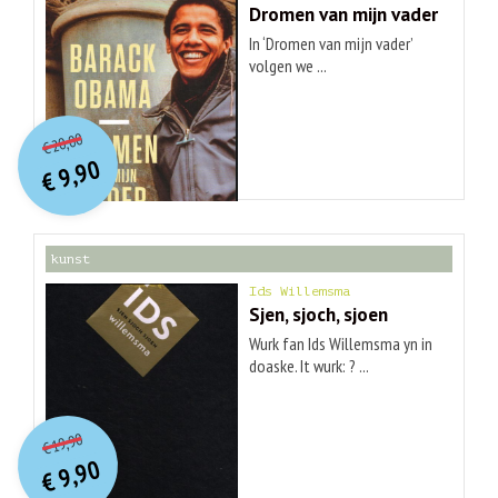
Dromen van mijn vader
In ‘Dromen van mijn vader’
volgen we ...
O
orspr
onkelijke
Huidige
20,00
€
prijs
prijs
9,90
was:
€
is:
€ 20,00.
€ 9,90.
kunst
Ids Willemsma
Sjen, sjoch, sjoen
Wurk fan Ids Willemsma yn in
doaske. It wurk: ? ...
O
orspr
onkelijke
Huidige
19,90
€
prijs
prijs
9,90
was:
€
is:
€ 19,90.
€ 9,90.