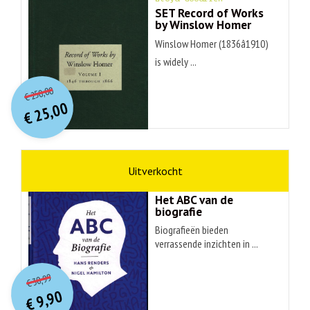
SET Record of Works
by Winslow Homer
Winslow Homer (1836â1910)
is widely ...
O
orspr
onkelijke
Huidige
250,00
€
prijs
prijs
25,00
was:
€
is:
€ 250,00.
€ 25,00.
non-fictie
Hans Renders
Het ABC van de
biografie
Biografieën bieden
verrassende inzichten in ...
O
orspr
onkelijke
Huidige
30,99
€
prijs
prijs
9,90
was:
€
is: