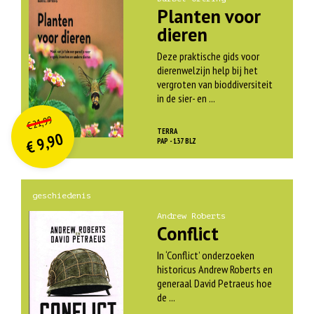
Planten voor
dieren
Deze praktische gids voor
dierenwelzijn help bij het
vergroten van bioddiversiteit
in de sier- en ...
O
orspr
onkelijke
Huidige
21,99
€
prijs
prijs
TERRA
9,90
was:
PAP - 137 BLZ
€
is:
€ 21,99.
€ 9,90.
geschiedenis
Andrew Roberts
Conflict
In ‘Conflict’ onderzoeken
historicus Andrew Roberts en
generaal David Petraeus hoe
de ...