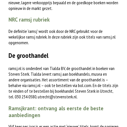
nieuwe, lagere verkoopprijs bepaald en de goedkope boeken worden
opnieuw in de markt gezet.
NRC ramsj rubriek
De definitie ‘ramsj’ wordt ook door de NRC gebruikt voor de
wekelijkse ramsj rubriek. In deze rubriek zijn ook titels van ramsj.nl
opgenomen.
De groothandel
ramsj.nl is onderdeel van Tialda BV, de groothandel in boeken van
Steven Sterk. Tialda levert ramsj aan boekhandels, musea en
andere organisaties. Het assortiment van de groothandel is –
behalve via ramsj.nl – ook te bestellen via bol.com. En de titels zijn
te vinden of te bestellen bij boekhandel Steven Sterk in Utrecht,
tel. 030 234 0580,
utrecht@stevensterk.nl
.
Ramsjkrant: ontvang als eerste de beste
aanbiedingen
Vijf keer per jaar is er een actie met ‘nieuwe’ titels, komt de papieren