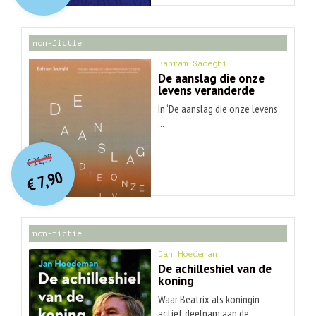
€ 30,99.
€ 9,90.
non-fictie
Bahram Sadeghi
De aanslag die onze
levens veranderde
In ‘De aanslag die onze levens
...
O
orspr
onkelijke
Huidige
21,99
€
prijs
prijs
7,90
was:
€
is:
€ 21,99.
€ 7,90.
non-fictie
Jan Hoedeman
De achilleshiel van de
koning
Waar Beatrix als koningin
actief deelnam aan de ...