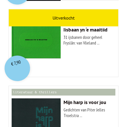
kunst
Hendrik Elings
Iisbaan yn ‘e maaitiid
31 ijsbanen door geheel
Fryslân: van Vlieland ...
7,90
€
literatuur & thrillers
Mijn harp is voor jou
Gedichten van Piter Jelles
Troelstra ...