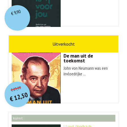
9,90
€
wetenschap
Ananyo Bhattachary
De man uit de
toekomst
John von Neumann was een
invloedrijke ...
O
orspr
onkelijke
Huidige
29,99
€
prijs
prijs
12,50
was:
€
is:
€ 29,99.
€ 12,50.
kunst
Lloyd Goodrich